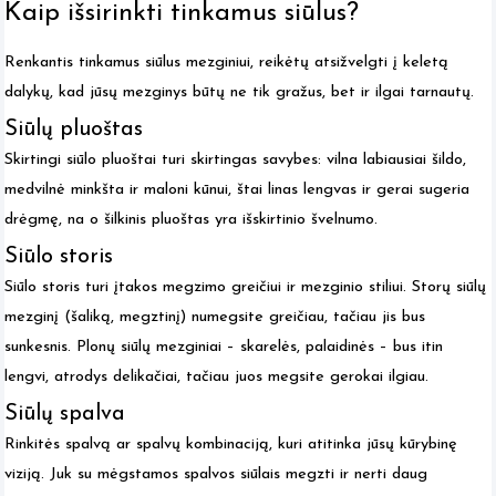
Kaip išsirinkti tinkamus siūlus?
Renkantis tinkamus siūlus mezginiui, reikėtų atsižvelgti į keletą
dalykų, kad jūsų mezginys būtų ne tik gražus, bet ir ilgai tarnautų.
Siūlų pluoštas
Skirtingi siūlo pluoštai turi skirtingas savybes: vilna labiausiai šildo,
medvilnė minkšta ir maloni kūnui, štai linas lengvas ir gerai sugeria
drėgmę, na o šilkinis pluoštas yra išskirtinio švelnumo.
Siūlo storis
Siūlo storis turi įtakos megzimo greičiui ir mezginio stiliui. Storų siūlų
mezginį (šaliką, megztinį) numegsite greičiau, tačiau jis bus
sunkesnis. Plonų siūlų mezginiai – skarelės, palaidinės – bus itin
lengvi, atrodys delikačiai, tačiau juos megsite gerokai ilgiau.
Siūlų spalva
Rinkitės spalvą ar spalvų kombinaciją, kuri atitinka jūsų kūrybinę
viziją. Juk su mėgstamos spalvos siūlais megzti ir nerti daug