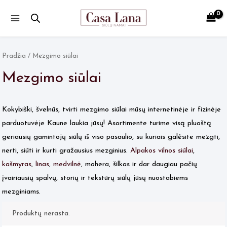
Main
Menu
Pradžia
/ Mezgimo siūlai
Mezgimo siūlai
Kokybiški, švelnūs, tvirti mezgimo siūlai mūsų internetinėje ir fizinėje
parduotuvėje Kaune laukia jūsų! Asortimente turime visą pluoštą
geriausių gamintojų siūlų iš viso pasaulio, su kuriais galėsite mezgti,
nerti, siūti ir kurti gražausius mezginius.
Alpakos vilnos siūlai
,
kašmyras
,
linas
,
medvilnė
, mohera, šilkas ir dar daugiau pačių
įvairiausių spalvų, storių ir tekstūrų siūlų jūsų nuostabiems
mezginiams.
Produktų nerasta.