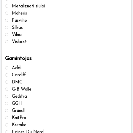
Metalizuoti siūlai
Moheris
Pusvilnė
Šilkas
Vilna
Viskozė
Gamintojas
Addi
Cardiff
DMC
G-B Wolle
Gedifra
GGH
Gründl
KnitPro
Kremke
Laines Du Nord