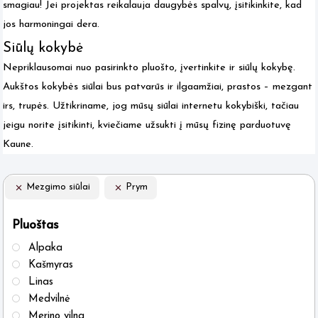
smagiau! Jei projektas reikalauja daugybės spalvų, įsitikinkite, kad
jos harmoningai dera.
Siūlų kokybė
Nepriklausomai nuo pasirinkto pluošto, įvertinkite ir siūlų kokybę.
Aukštos kokybės siūlai bus patvarūs ir ilgaamžiai, prastos – mezgant
irs, trupės. Užtikriname, jog mūsų siūlai internetu kokybiški, tačiau
jeigu norite įsitikinti, kviečiame užsukti į mūsų fizinę parduotuvę
Kaune.
Mezgimo siūlai
Prym
Pluoštas
Alpaka
Kašmyras
Linas
Medvilnė
Merino vilna