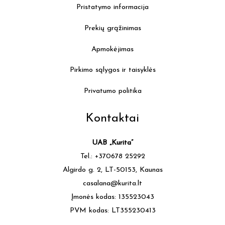
Pristatymo informacija
Prekių grąžinimas
Apmokėjimas
Pirkimo sąlygos ir taisyklės
Privatumo politika
Kontaktai
UAB „Kurita”
Tel.: +370678 25292
Algirdo g. 2, LT-50153, Kaunas
casalana@kurita.lt
Įmonės kodas: 135523043
PVM kodas: LT355230413