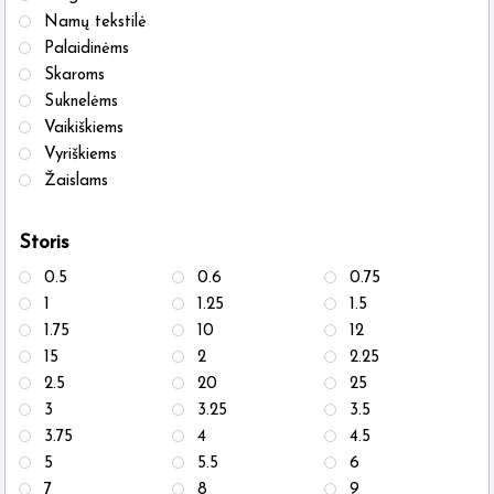
Namų tekstilė
Palaidinėms
Skaroms
Suknelėms
Vaikiškiems
Vyriškiems
Žaislams
Storis
0.5
0.6
0.75
1
1.25
1.5
1.75
10
12
15
2
2.25
2.5
20
25
3
3.25
3.5
3.75
4
4.5
5
5.5
6
7
8
9