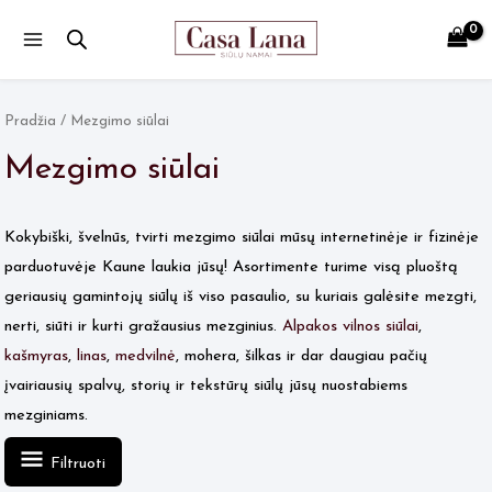
Main
Menu
Pradžia
/ Mezgimo siūlai
Mezgimo siūlai
Kokybiški, švelnūs, tvirti mezgimo siūlai mūsų internetinėje ir fizinėje
parduotuvėje Kaune laukia jūsų! Asortimente turime visą pluoštą
geriausių gamintojų siūlų iš viso pasaulio, su kuriais galėsite mezgti,
nerti, siūti ir kurti gražausius mezginius.
Alpakos vilnos siūlai
,
kašmyras
,
linas
,
medvilnė
, mohera, šilkas ir dar daugiau pačių
įvairiausių spalvų, storių ir tekstūrų siūlų jūsų nuostabiems
mezginiams.
Filtruoti