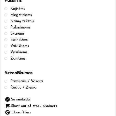
Paskirtis
Kojinėms
Megztiniams
Namų tekstilė
Palaidinėms
Skaroms
Suknelėms
Vaikiškiems
Vyriškiems
Žaislams
Sezoniškumas
Pavasaris / Vasara
Ruduo / Žiema
Su nuolaida!
Show out of stock products
Clear filters