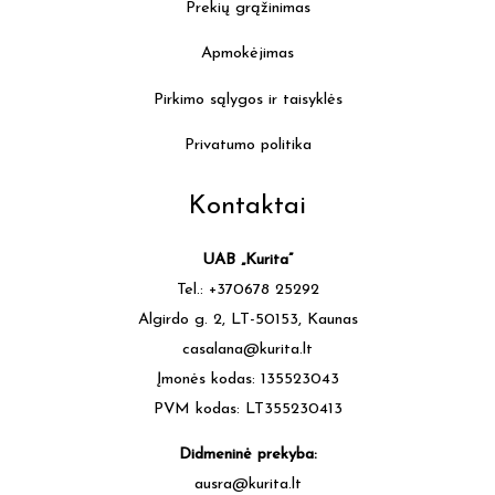
Prekių grąžinimas
Apmokėjimas
Pirkimo sąlygos ir taisyklės
Privatumo politika
Kontaktai
UAB „Kurita”
Tel.: +370678 25292
Algirdo g. 2, LT-50153, Kaunas
casalana@kurita.lt
Įmonės kodas: 135523043
PVM kodas: LT355230413
Didmeninė prekyba:
ausra@kurita.lt