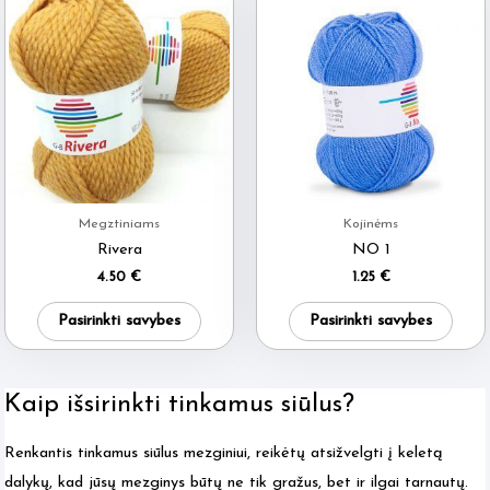
multiple
multi
variants.
varia
The
The
options
optio
may
may
be
be
chosen
chos
on
on
Megztiniams
Kojinėms
the
the
Rivera
NO 1
product
produ
4.50
€
1.25
€
page
page
This
This
Pasirinkti savybes
Pasirinkti savybes
product
produ
has
has
multiple
multi
Kaip išsirinkti tinkamus siūlus?
variants.
varia
Renkantis tinkamus siūlus mezginiui, reikėtų atsižvelgti į keletą
The
The
dalykų, kad jūsų mezginys būtų ne tik gražus, bet ir ilgai tarnautų.
options
optio