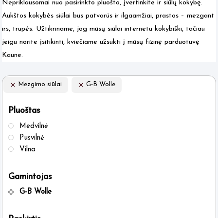
Nepriklausomai nuo pasirinkto pluošto, įvertinkite ir siūlų kokybę.
Aukštos kokybės siūlai bus patvarūs ir ilgaamžiai, prastos – mezgant
irs, trupės. Užtikriname, jog mūsų siūlai internetu kokybiški, tačiau
jeigu norite įsitikinti, kviečiame užsukti į mūsų fizinę parduotuvę
Kaune.
Mezgimo siūlai
G-B Wolle
Pluoštas
Medvilnė
Pusvilnė
Vilna
Gamintojas
G-B Wolle