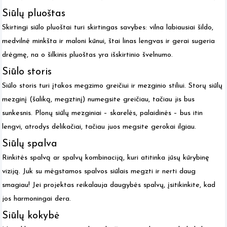
may
may
Siūlų pluoštas
be
be
Skirtingi siūlo pluoštai turi skirtingas savybes: vilna labiausiai šildo,
chosen
chos
medvilnė minkšta ir maloni kūnui, štai linas lengvas ir gerai sugeria
on
on
drėgmę, na o šilkinis pluoštas yra išskirtinio švelnumo.
the
the
Siūlo storis
product
produ
Siūlo storis turi įtakos megzimo greičiui ir mezginio stiliui. Storų siūlų
page
page
mezginį (šaliką, megztinį) numegsite greičiau, tačiau jis bus
sunkesnis. Plonų siūlų mezginiai – skarelės, palaidinės – bus itin
lengvi, atrodys delikačiai, tačiau juos megsite gerokai ilgiau.
Siūlų spalva
Rinkitės spalvą ar spalvų kombinaciją, kuri atitinka jūsų kūrybinę
viziją. Juk su mėgstamos spalvos siūlais megzti ir nerti daug
smagiau! Jei projektas reikalauja daugybės spalvų, įsitikinkite, kad
jos harmoningai dera.
Siūlų kokybė