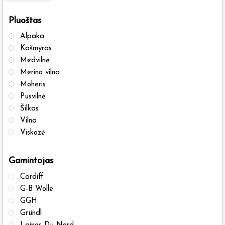
on
on
the
the
Pluoštas
product
produ
Alpaka
page
page
Kašmyras
Medvilnė
Merino vilna
Moheris
Pusvilnė
Šilkas
Vilna
Viskozė
Gamintojas
Cardiff
G-B Wolle
GGH
Gründl