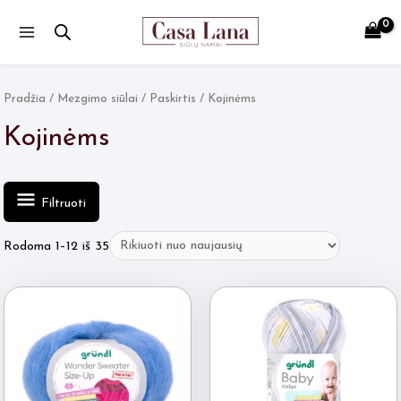
Main
Menu
Pradžia
/
Mezgimo siūlai
/
Paskirtis
/ Kojinėms
Kojinėms
Filtruoti
Rūšiuojama
Rodoma 1–12 iš 35
pagal
naujausią