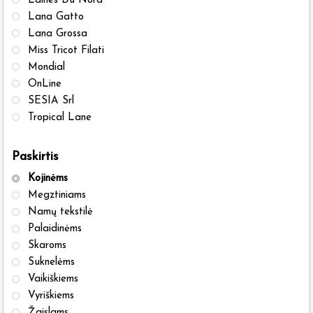
Laines Du Nord
Lana Gatto
Lana Grossa
Miss Tricot Filati
Mondial
OnLine
SESIA Srl
Tropical Lane
Paskirtis
Kojinėms
Megztiniams
Namų tekstilė
Palaidinėms
Skaroms
Suknelėms
Vaikiškiems
Vyriškiems
Žaislams