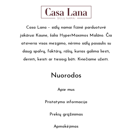
variants.
varia
The
The
options
optio
may
may
Casa Lana – siūlų namai fizinė parduotuvė
be
be
įsikūrusi Kaune, šalia HyperMaximos Malūno. Čia
chosen
chos
atsiveria visas mezgimo, nėrimo siūlų pasaulis su
on
on
daug spalvų, faktūrų, rūšių, kurias galima liesti,
the
the
derinti, keisti ar tiesiog būti. Kviečiame užeiti.
product
produ
page
page
Nuorodos
Apie mus
Pristatymo informacija
Prekių grąžinimas
Apmokėjimas