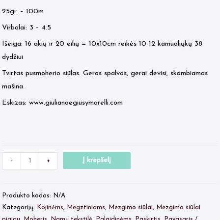
25gr. – 100m
Virbalai: 3 – 4.5
Išeiga: 16 akių ir 20 eilių = 10x10cm reikės 10-12 kamuoliųkų 38
dydžiui
Tvirtas pusmoherio siūlas. Geros spalvos, gerai dėvisi, skambiamas
mašina.
Eskizas: www.giulianoegiusymarelli.com
Minus
produkto
Plus
Į krepšelį
-
+
Quantity
kiekis:
Quantity
SOFT
Produkto kodas:
N/A
MOHAIR
Kategorijų:
Kojinėms
,
Megztiniams
,
Mezgimo siūlai
,
Mezgimo siūlai
pigiau
,
Moheris
,
Namų tekstilė
,
Palaidinėms
,
Paskirtis
,
Pavasaris /