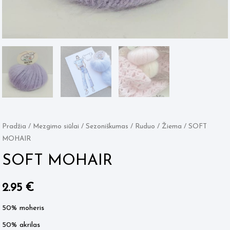
Pradžia
/
Mezgimo siūlai
/
Sezoniškumas
/
Ruduo / Žiema
/ SOFT
MOHAIR
SOFT MOHAIR
2.95
€
50% moheris
50% akrilas