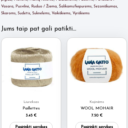
Vasara
,
Pusvilnė
,
Ruduo / Žiema
,
Šalikams/kepurėms
,
Sezoniškumas
,
Skaroms
,
Sudėtis
,
Suknelėms
,
Vaikiškiems
,
Vyriškiems
Jums taip pat gali patikti…
Liureksas
Kojinėms
Paillettes
WOOL MOHAIR
3.45
€
7.50
€
This
This
Pasirinkti savybes
Pasirinkti savybes