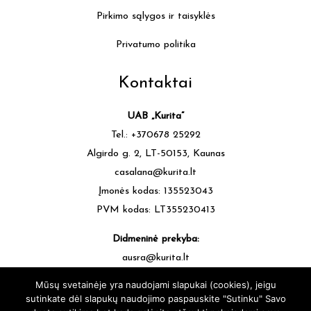
Pirkimo sąlygos ir taisyklės
Privatumo politika
Kontaktai
UAB „Kurita”
Tel.: +370678 25292
Algirdo g. 2, LT-50153, Kaunas
casalana@kurita.lt
Įmonės kodas: 135523043
PVM kodas: LT355230413
Didmeninė prekyba:
ausra@kurita.lt
tel.: +370677 64472
Mūsų svetainėje yra naudojami slapukai (cookies), jeigu
sutinkate dėl slapukų naudojimo paspauskite "Sutinku" Savo