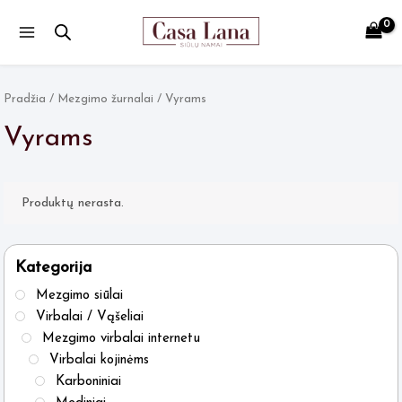
Main
Menu
Pradžia
/
Mezgimo žurnalai
/ Vyrams
Vyrams
Produktų nerasta.
Kategorija
Mezgimo siūlai
Virbalai / Vąšeliai
Mezgimo virbalai internetu
Virbalai kojinėms
Karboniniai