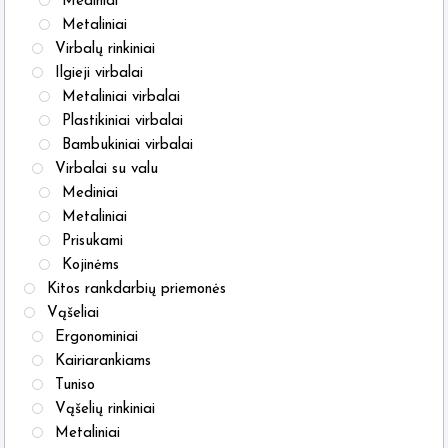
Mediniai
Metaliniai
Virbalų rinkiniai
Ilgieji virbalai
Metaliniai virbalai
Plastikiniai virbalai
Bambukiniai virbalai
Virbalai su valu
Mediniai
Metaliniai
Prisukami
Kojinėms
Kitos rankdarbių priemonės
Vąšeliai
Ergonominiai
Kairiarankiams
Tuniso
Vąšelių rinkiniai
Metaliniai