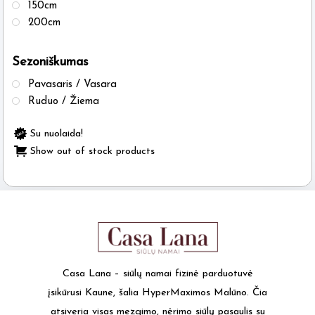
150cm
200cm
Sezoniškumas
Pavasaris / Vasara
Ruduo / Žiema
Su nuolaida!
Show out of stock products
Casa Lana – siūlų namai fizinė parduotuvė
įsikūrusi Kaune, šalia HyperMaximos Malūno. Čia
atsiveria visas mezgimo, nėrimo siūlų pasaulis su