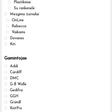
Plastikiniai
Su rankenėle
Mezgimo žurnalai
OnLine
Rebecca
Vaikams
Dovanos
Kiti
Gamintojas
Addi
Cardiff
DMC
G-B Wolle
Gedifra
GGH
Gründl
KnitPro