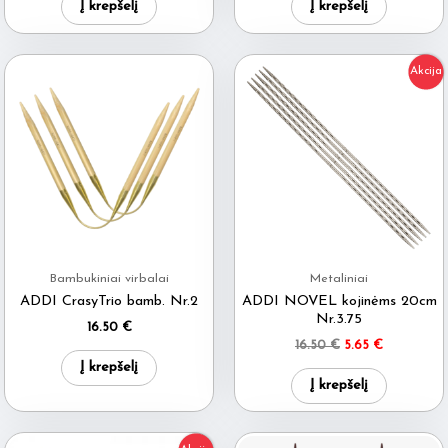
Į krepšelį
Į krepšelį
Akcija
Bambukiniai virbalai
Metaliniai
ADDI CrasyTrio bamb. Nr.2
ADDI NOVEL kojinėms 20cm
Nr.3.75
16.50
€
Original
Current
16.50
€
5.65
€
price
price
Į krepšelį
was:
is:
Į krepšelį
16.50 €.
5.65 €.