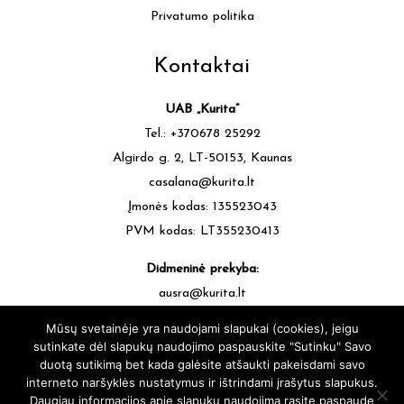
Privatumo politika
Kontaktai
UAB „Kurita”
Tel.: +370678 25292
Algirdo g. 2, LT-50153, Kaunas
casalana@kurita.lt
Įmonės kodas: 135523043
PVM kodas: LT355230413
Didmeninė prekyba:
ausra@kurita.lt
tel.: +370677 64472
Mūsų svetainėje yra naudojami slapukai (cookies), jeigu
sutinkate dėl slapukų naudojimo paspauskite "Sutinku" Savo
duotą sutikimą bet kada galėsite atšaukti pakeisdami savo
interneto naršyklės nustatymus ir ištrindami įrašytus slapukus.
Daugiau informacijos apie slapukų naudojimą rasite paspaude