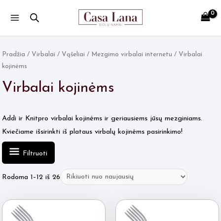
Main
Menu
Pradžia
/
Virbalai / Vąšeliai
/
Mezgimo virbalai internetu
/ Virbalai
kojinėms
Virbalai kojinėms
Addi ir Knitpro virbalai kojinėms ir geriausiems jūsų mezginiams.
Kviečiame išsirinkti iš plataus virbalų kojinėms pasirinkimo!
Filtruoti
Rūšiuojama
Rodoma 1–12 iš 26
pagal
naujausią