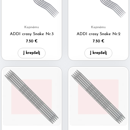
Kojinėms
Kojinėms
ADDI crasy Snake Nr.3
ADDI crasy Snake Nr.2
7.50
€
7.50
€
Į krepšelį
Į krepšelį