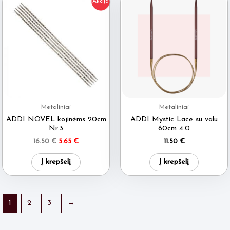
Akcija
Metaliniai
Metaliniai
ADDI NOVEL kojinėms 20cm
ADDI Mystic Lace su valu
Nr.3
60cm 4.0
Original
Current
16.50
€
5.65
€
11.50
€
price
price
was:
is:
Į krepšelį
Į krepšelį
16.50 €.
5.65 €.
1
2
3
→