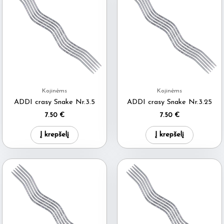
Kojinėms
Kojinėms
ADDI crasy Snake Nr.3.5
ADDI crasy Snake Nr.3.25
7.50
€
7.50
€
Į krepšelį
Į krepšelį