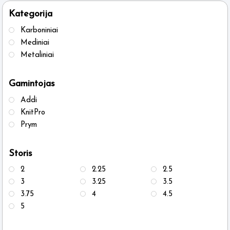
Kategorija
Karboniniai
Mediniai
Metaliniai
Gamintojas
Addi
KnitPro
Prym
Storis
2
2.25
2.5
3
3.25
3.5
3.75
4
4.5
5