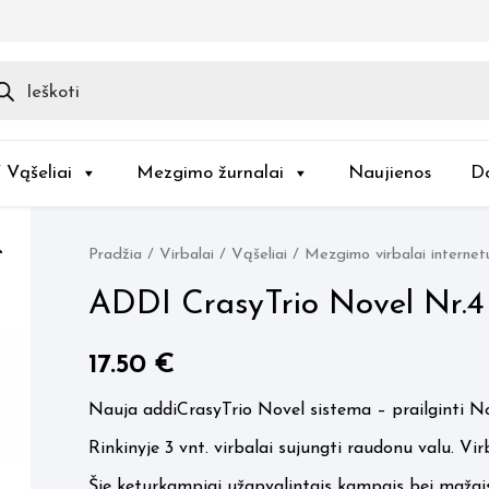
ducts
rch
/ Vąšeliai
Mezgimo žurnalai
Naujienos
D
Pradžia
/
Virbalai / Vąšeliai
/
Mezgimo virbalai internet
ADDI CrasyTrio Novel Nr.4
17.50
€
Nauja addiCrasyTrio Novel sistema – prailginti Nov
Rinkinyje 3 vnt. virbalai sujungti raudonu valu. Vir
Šie keturkampiai užapvalintais kampais bei mažais p