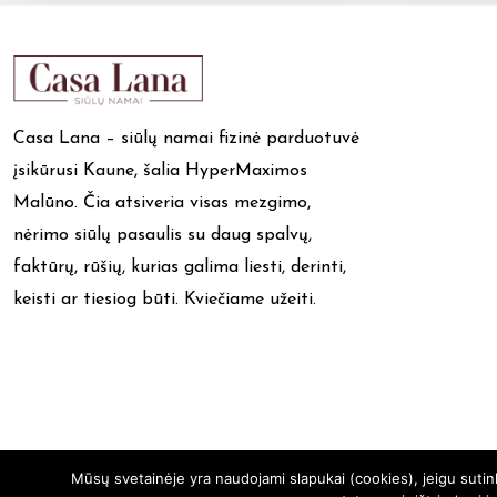
Casa Lana – siūlų namai fizinė parduotuvė
įsikūrusi Kaune, šalia HyperMaximos
Malūno. Čia atsiveria visas mezgimo,
nėrimo siūlų pasaulis su daug spalvų,
faktūrų, rūšių, kurias galima liesti, derinti,
keisti ar tiesiog būti. Kviečiame užeiti.
Mūsų svetainėje yra naudojami slapukai (cookies), jeigu suti