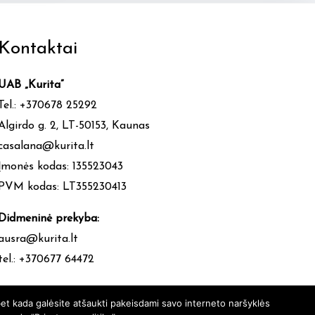
multiple
variants.
Kontaktai
The
options
UAB „Kurita”
may
Tel.: +370678 25292
be
Algirdo g. 2, LT-50153, Kaunas
chosen
casalana@kurita.lt
on
Įmonės kodas: 135523043
the
PVM kodas: LT355230413
product
page
Didmeninė prekyba:
ausra@kurita.lt
tel.: +370677 64472
et kada galėsite atšaukti pakeisdami savo interneto naršyklės