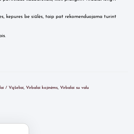
es, kepures be siūlės, taip pat rekomenduojama turint
is.
lai / Vąšeliai
,
Virbalai kojinėms
,
Virbalai su valu