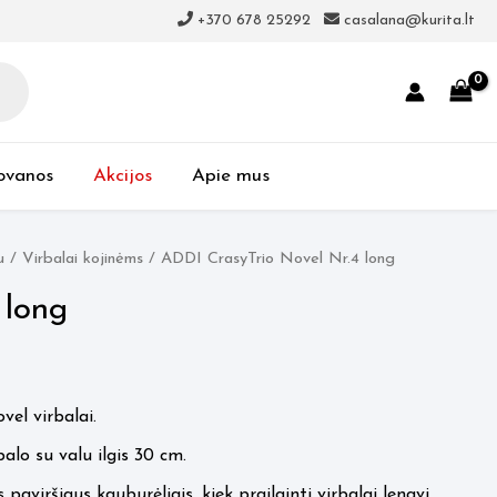
+370 678 25292
casalana@kurita.lt
ovanos
Akcijos
Apie mus
u
/
Virbalai kojinėms
/ ADDI CrasyTrio Novel Nr.4 long
 long
el virbalai.
balo su valu ilgis 30 cm.
aviršiaus kauburėliais, kiek prailginti virbalai lengvi