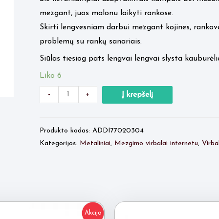
mezgant, juos malonu laikyti rankose.
Skirti lengvesniam darbui mezgant kojines, rankov
problemų su rankų sanariais.
Siūlas tiesiog pats lengvai lengvai slysta kauburėlia
Liko 6
Minus
produkto
Plus
-
+
Į krepšelį
Quantity
kiekis:
Quantity
ADDI
Produkto kodas:
ADDI77020304
CrasyTrio
Kategorijos:
Metaliniai
,
Mezgimo virbalai internetu
,
Virba
Novel
Nr.4
long
Akcija