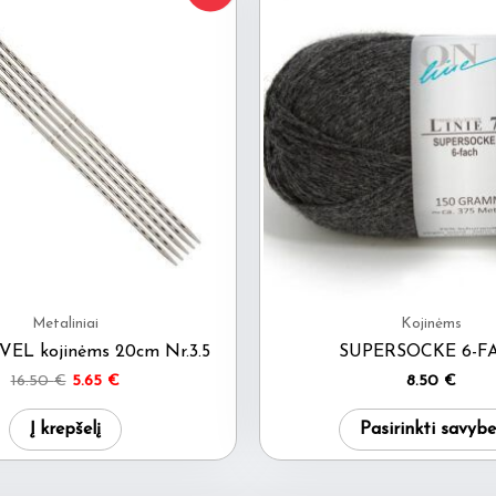
Metaliniai
Kojinėms
EL kojinėms 20cm Nr.3.5
SUPERSOCKE 6-F
Original
Current
16.50
€
5.65
€
8.50
€
price
price
was:
is:
Į krepšelį
Pasirinkti savybe
16.50 €.
5.65 €.