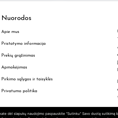
Nuorodos
Apie mus
Pristatymo informacija
Prekių grąžinimas
Apmokėjimas
Pirkimo sąlygos ir taisyklės
Privatumo politika
nkate dėl slapukų naudojimo paspauskite "Sutinku" Savo duotą sutikimą b