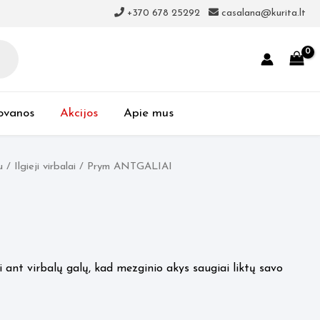
+370 678 25292
casalana@kurita.lt
ovanos
Akcijos
Apie mus
u
/
Ilgieji virbalai
/ Prym ANTGALIAI
nt virbalų galų, kad mezginio akys saugiai liktų savo