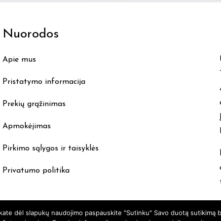
Nuorodos
Apie mus
Pristatymo informacija
Prekių grąžinimas
Apmokėjimas
Pirkimo sąlygos ir taisyklės
Privatumo politika
nkate dėl slapukų naudojimo paspauskite "Sutinku" Savo duotą sutikimą b