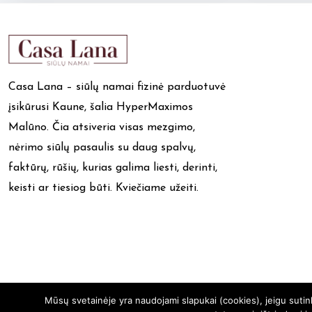
Casa Lana – siūlų namai fizinė parduotuvė
įsikūrusi Kaune, šalia HyperMaximos
Malūno. Čia atsiveria visas mezgimo,
nėrimo siūlų pasaulis su daug spalvų,
faktūrų, rūšių, kurias galima liesti, derinti,
keisti ar tiesiog būti. Kviečiame užeiti.
Mūsų svetainėje yra naudojami slapukai (cookies), jeigu suti