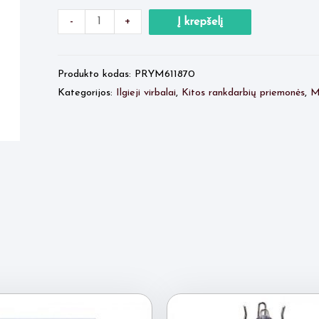
Minus
produkto
Plus
-
+
Į krepšelį
Quantity
kiekis:
Quantity
Prym
Produkto kodas:
PRYM611870
ANTGALIAI
Kategorijos:
Ilgieji virbalai
,
Kitos rankdarbių priemonės
,
M