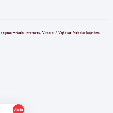
ezgimo virbalai internetu
,
Virbalai / Vąšeliai
,
Virbalai kojinėms
Akcija