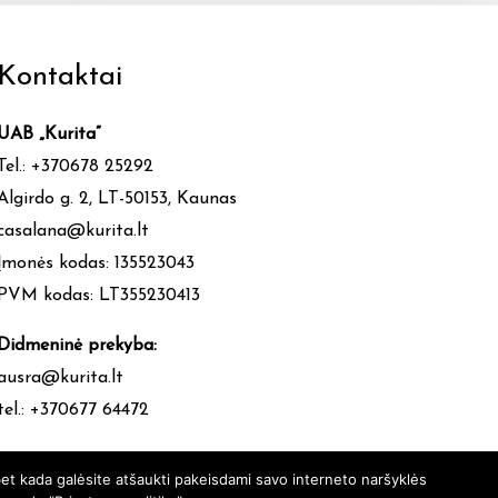
Kontaktai
UAB „Kurita”
Tel.: +370678 25292
Algirdo g. 2, LT-50153, Kaunas
casalana@kurita.lt
Įmonės kodas: 135523043
PVM kodas: LT355230413
Didmeninė prekyba:
ausra@kurita.lt
tel.: +370677 64472
et kada galėsite atšaukti pakeisdami savo interneto naršyklės