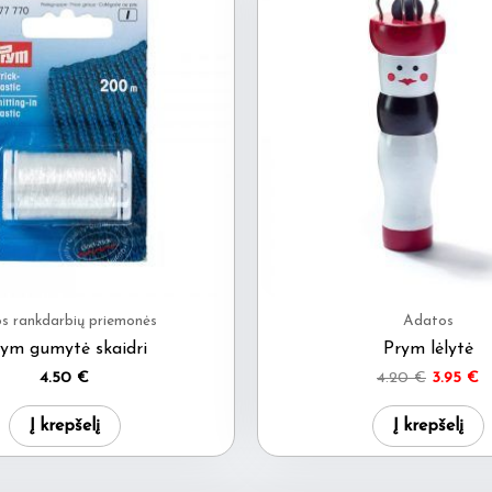
os rankdarbių priemonės
Adatos
ym gumytė skaidri
Prym lėlytė
Original
C
4.50
€
4.20
€
3.95
€
price
pr
was:
is:
Į krepšelį
Į krepšelį
4.20 €.
3