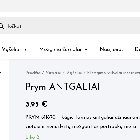
ducts
rch
/ Vąšeliai
Mezgimo žurnalai
Naujienos
D
Pradžia
/
Virbalai / Vąšeliai
/
Mezgimo virbalai internet
Prym ANTGALIAI
3.95
€
PRYM 611870 – kūgio formos antgaliai užmaunami a
vietoje ir nenuslystų mezgant ar pertraukų metu
Liko 2