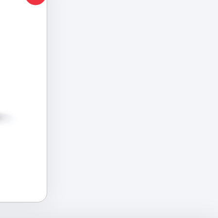
urrent
ice
.95 €.