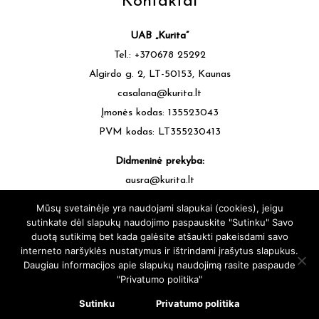
Kontaktai
UAB „Kurita”
Tel.: +370678 25292
Algirdo g. 2, LT-50153, Kaunas
casalana@kurita.lt
Įmonės kodas: 135523043
PVM kodas: LT355230413
Didmeninė prekyba:
ausra@kurita.lt
tel.: +370677 64472
Mūsų svetainėje yra naudojami slapukai (cookies), jeigu
sutinkate dėl slapukų naudojimo paspauskite "Sutinku" Savo
duotą sutikimą bet kada galėsite atšaukti pakeisdami savo
interneto naršyklės nustatymus ir ištrindami įrašytus slapukus.
Daugiau informacijos apie slapukų naudojimą rasite paspaude
"Privatumo politika"
casalana.lt - Siūlų Namai Kaune - Visos teisės saugomos © 2025 |
sukūrė:
svetainesideja.lt
Sutinku
Privatumo politika