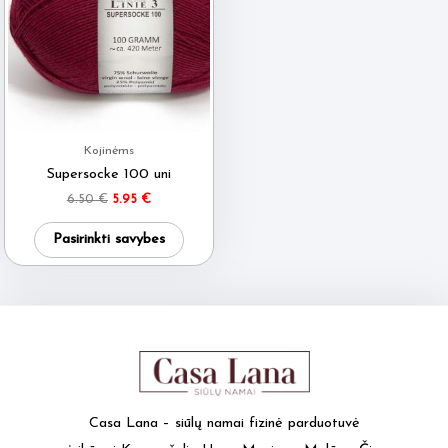
Kojinėms
Supersocke 100 uni
Original
Current
6.50
€
5.95
€
price
price
This
was:
is:
Pasirinkti savybes
6.50 €.
5.95 €.
product
has
multiple
variants.
The
options
may
Casa Lana – siūlų namai fizinė parduotuvė
be