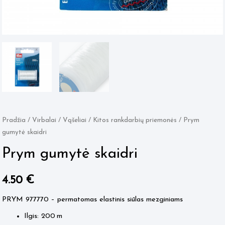
Pradžia
/
Virbalai / Vąšeliai
/
Kitos rankdarbių priemonės
/ Prym
gumytė skaidri
Prym gumytė skaidri
4.50
€
PRYM 977770 – permatomas elastinis siūlas mezginiams
Ilgis: 200 m