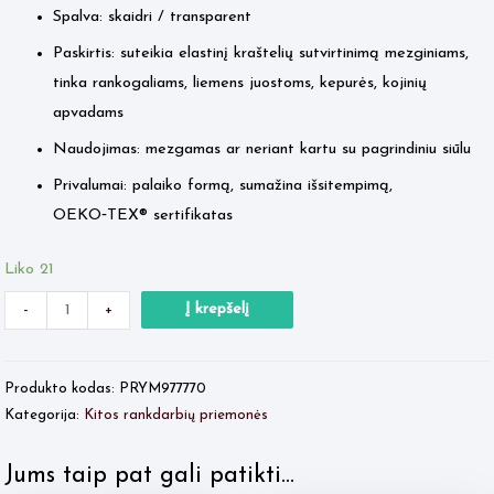
Spalva: skaidri / transparent
Paskirtis: suteikia elastinį kraštelių sutvirtinimą mezginiams,
tinka rankogaliams, liemens juostoms, kepurės, kojinių
apvadams
Naudojimas: mezgamas ar neriant kartu su pagrindiniu siūlu
Privalumai: palaiko formą, sumažina išsitempimą,
OEKO‑TEX® sertifikatas
Liko 21
Minus
produkto
Plus
Į krepšelį
-
+
Quantity
kiekis:
Quantity
Prym
Produkto kodas:
PRYM977770
gumytė
Kategorija:
Kitos rankdarbių priemonės
skaidri
Jums taip pat gali patikti…