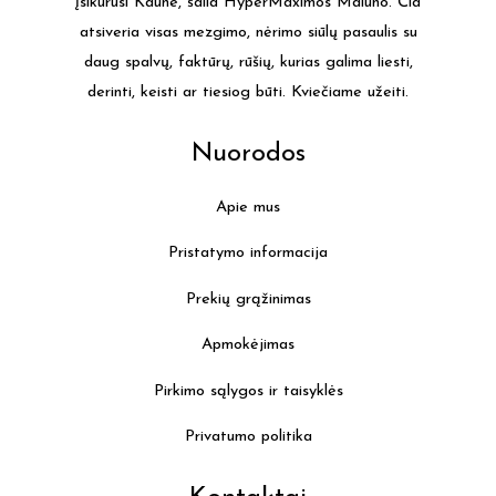
įsikūrusi Kaune, šalia HyperMaximos Malūno. Čia
chosen
atsiveria visas mezgimo, nėrimo siūlų pasaulis su
on
daug spalvų, faktūrų, rūšių, kurias galima liesti,
the
derinti, keisti ar tiesiog būti. Kviečiame užeiti.
product
page
Nuorodos
Apie mus
Pristatymo informacija
Prekių grąžinimas
Apmokėjimas
Pirkimo sąlygos ir taisyklės
Privatumo politika