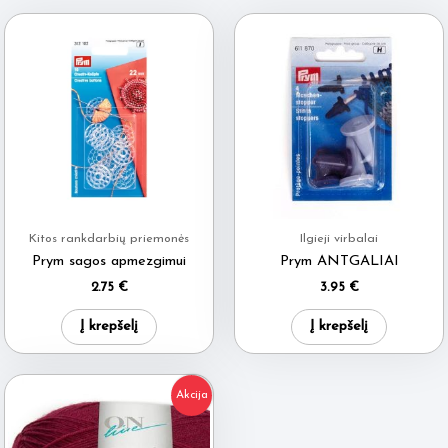
Kitos rankdarbių priemonės
Ilgieji virbalai
Prym sagos apmezgimui
Prym ANTGALIAI
2.75
€
3.95
€
Į krepšelį
Į krepšelį
Akcija