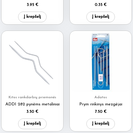
3.95
€
0.35
€
Į krepšelį
Į krepšelį
Kitos rankdarbių priemonės
Adatos
ADDI 282 pynėms metaliniai
Prym rinkinys mezgėjai
3.50
€
7.50
€
Į krepšelį
Į krepšelį