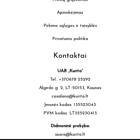
Apmokėjimas
Pirkimo sąlygos ir taisyklės
Privatumo politika
Kontaktai
UAB „Kurita”
Tel.: +370678 25292
Algirdo g. 2, LT-50153, Kaunas
casalana@kurita.lt
Įmonės kodas: 135523043
PVM kodas: LT355230413
Didmeninė prekyba:
ausra@kurita.lt