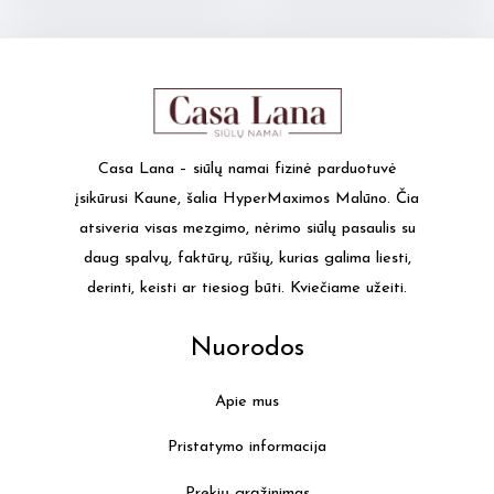
Casa Lana – siūlų namai fizinė parduotuvė
įsikūrusi Kaune, šalia HyperMaximos Malūno. Čia
atsiveria visas mezgimo, nėrimo siūlų pasaulis su
daug spalvų, faktūrų, rūšių, kurias galima liesti,
derinti, keisti ar tiesiog būti. Kviečiame užeiti.
Nuorodos
Apie mus
Pristatymo informacija
Prekių grąžinimas