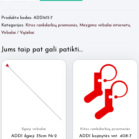
Quantity
kiekis:
Quantity
ADDI
Produkto kodas:
ADDI415-7
eilių
Kategorijos:
Kitos rankdarbių priemonės
,
Mezgimo virbalai internetu
,
skaičiuoklis
Virbalai / Vąšeliai
elektrinis
Jums taip pat gali patikti…
Ilgieji virbalai
Kitos rankdarbių priemonės
ADDI ilgieji 35cm Nr.2
ADDI kojinytės vnt. 408-7