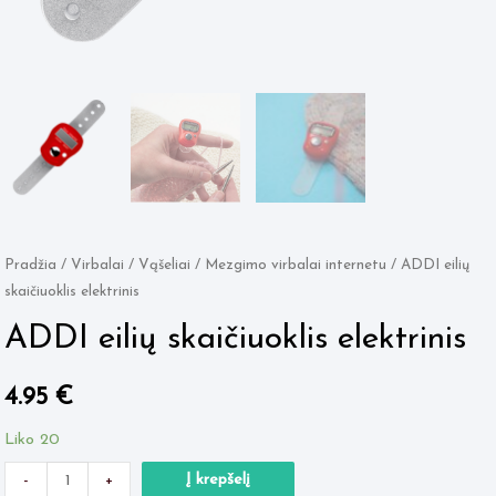
Pradžia
/
Virbalai / Vąšeliai
/
Mezgimo virbalai internetu
/ ADDI eilių
skaičiuoklis elektrinis
ADDI eilių skaičiuoklis elektrinis
4.95
€
Liko 20
Minus
produkto
Plus
Į krepšelį
-
+