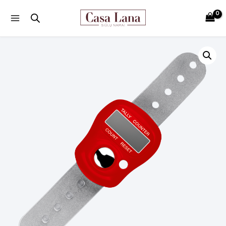
Main
Menu