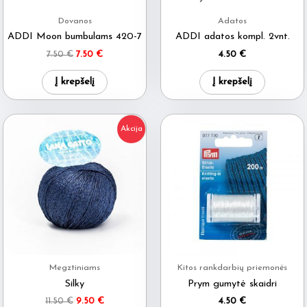
Dovanos
Adatos
ADDI Moon bumbulams 420-7
ADDI adatos kompl. 2vnt.
Original
Current
7.50
€
7.50
€
4.50
€
price
price
was:
is:
Į krepšelį
Į krepšelį
7.50 €.
7.50 €.
Akcija
Megztiniams
Kitos rankdarbių priemonės
Silky
Prym gumytė skaidri
Original
Current
11.50
€
9.50
€
4.50
€