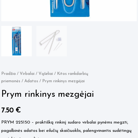
Pradžia
/
Virbalai / Vąšeliai
/
Kitos rankdarbių
priemonės
/
Adatos
/ Prym rinkinys mezgėjai
Prym rinkinys mezgėjai
7.50
€
PRYM 225150 – praktišką rinkinį sudaro virbalai pynėms megzti,
pagalbinės adatos bei eilučių skaičiuoklis, palengvinantis sudėtingų