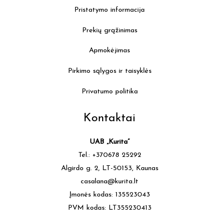
Pristatymo informacija
Prekių grąžinimas
Apmokėjimas
Pirkimo sąlygos ir taisyklės
Privatumo politika
Kontaktai
UAB „Kurita”
Tel.: +370678 25292
Algirdo g. 2, LT-50153, Kaunas
casalana@kurita.lt
Įmonės kodas: 135523043
PVM kodas: LT355230413