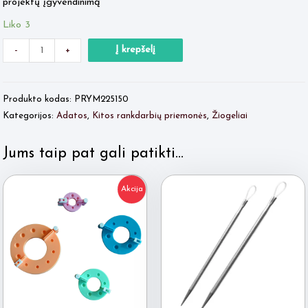
projektų įgyvendinimą
Liko 3
Minus
produkto
Plus
Į krepšelį
-
+
Quantity
kiekis:
Quantity
Prym
Produkto kodas:
PRYM225150
rinkinys
Kategorijos:
Adatos
,
Kitos rankdarbių priemonės
,
Žiogeliai
mezgėjai
Jums taip pat gali patikti…
Akcija