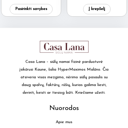
price
price
This
was:
is:
Pasirinkti savybes
Į krepšelį
11.50 €.
9.50 €.
product
has
multiple
variants.
The
options
may
Casa Lana – siūlų namai fizinė parduotuvė
be
įsikūrusi Kaune, šalia HyperMaximos Malūno. Čia
chosen
atsiveria visas mezgimo, nėrimo siūlų pasaulis su
on
daug spalvų, faktūrų, rūšių, kurias galima liesti,
the
derinti, keisti ar tiesiog būti. Kviečiame užeiti.
product
page
Nuorodos
Apie mus