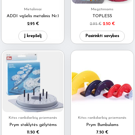
Metaliniai
Megztiniams
ADDI vąšelis metalinis Nr.1
TOPLESS
Original
Current
2.95
€
2.95
€
2.50
€
price
price
This
was:
is:
Į krepšelį
Pasirinkti savybes
2.95 €.
2.50 €.
produ
has
multi
varia
The
optio
may
be
chos
on
Kitos rankdarbių priemonės
Kitos rankdarbių priemonės
the
Prym staklytės gėlytėms
Prym Bumbulams
produ
11.50
€
7.50
€