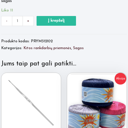
sagas
Liko 11
Minus
produkto
Plus
Į krepšelį
-
+
Quantity
kiekis:
Quantity
Prym
Produkto kodas:
PRYM312102
sagos
Kategorijos:
Kitos rankdarbių priemonės
,
Sagos
apmezgimui
Jums taip pat gali patikti…
Akcija