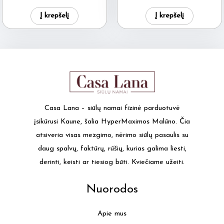
page
Į krepšelį
Į krepšelį
Casa Lana – siūlų namai fizinė parduotuvė
įsikūrusi Kaune, šalia HyperMaximos Malūno. Čia
atsiveria visas mezgimo, nėrimo siūlų pasaulis su
daug spalvų, faktūrų, rūšių, kurias galima liesti,
derinti, keisti ar tiesiog būti. Kviečiame užeiti.
Nuorodos
Apie mus