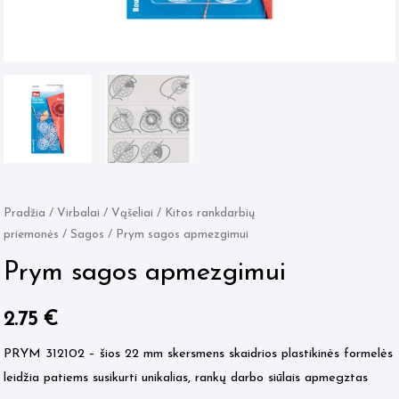
Pradžia
/
Virbalai / Vąšeliai
/
Kitos rankdarbių
priemonės
/
Sagos
/ Prym sagos apmezgimui
Prym sagos apmezgimui
2.75
€
PRYM 312102 – šios 22 mm skersmens skaidrios plastikinės formelės
leidžia patiems susikurti unikalias, rankų darbo siūlais apmegztas