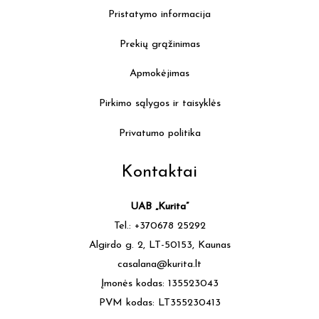
Pristatymo informacija
Prekių grąžinimas
Apmokėjimas
Pirkimo sąlygos ir taisyklės
Privatumo politika
Kontaktai
UAB „Kurita”
Tel.: +370678 25292
Algirdo g. 2, LT-50153, Kaunas
casalana@kurita.lt
Įmonės kodas: 135523043
PVM kodas: LT355230413