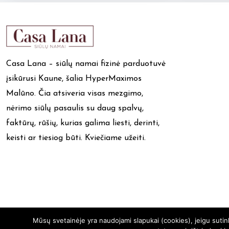
Casa Lana – siūlų namai fizinė parduotuvė
įsikūrusi Kaune, šalia HyperMaximos
Malūno. Čia atsiveria visas mezgimo,
nėrimo siūlų pasaulis su daug spalvų,
faktūrų, rūšių, kurias galima liesti, derinti,
keisti ar tiesiog būti. Kviečiame užeiti.
Mūsų svetainėje yra naudojami slapukai (cookies), jeigu suti