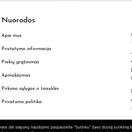
multiple
variants.
Nuorodos
The
options
Apie mus
may
be
Pristatymo informacija
chosen
Prekių grąžinimas
on
the
Apmokėjimas
product
Pirkimo sąlygos ir taisyklės
page
Privatumo politika
nkate dėl slapukų naudojimo paspauskite "Sutinku" Savo duotą sutikimą b