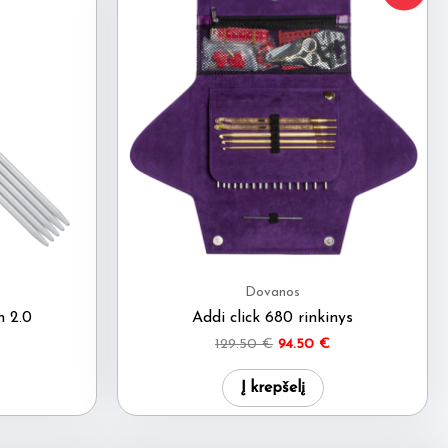
Dovanos
 2.0
Addi click 680 rinkinys
Original
Current
129.50
€
94.50
€
price
price
was:
is:
Į krepšelį
129.50 €.
94.50 €.