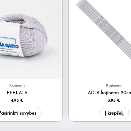
Kojinėms
Kojinėms
PERLATA
ADDI kojinėms 20cm
4.95
€
3.95
€
This
Pasirinkti savybes
Į krepšelį
product
has