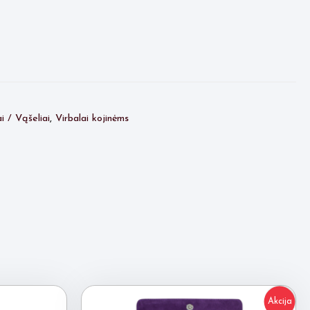
i / Vąšeliai
,
Virbalai kojinėms
Akcija