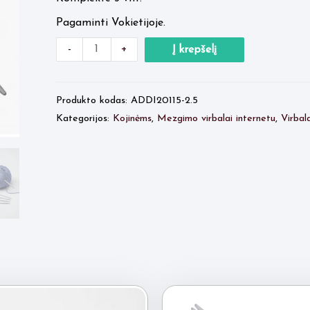
Pagaminti Vokietijoje.
Minus
produkto
Plus
-
+
Į krepšelį
Quantity
kiekis:
Quantity
ADDI
Produkto kodas:
ADDI20115-2.5
kojinėms
Kategorijos:
Kojinėms
,
Mezgimo virbalai internetu
,
Virbala
15cm
Nr.2.5