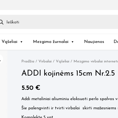
ducts
rch
/ Vąšeliai
Mezgimo žurnalai
Naujienos
D
Pradžia
/
Virbalai / Vąšeliai
/
Mezgimo virbalai internet
ADDI kojinėms 15cm Nr.2.5
5.50
€
Addi metaliniai aliuminiu eloksuoti perlo spalvos v
Šie palengvinti ir tvirti virbalai skirti mažesniem
Komplekte 5 vnt.