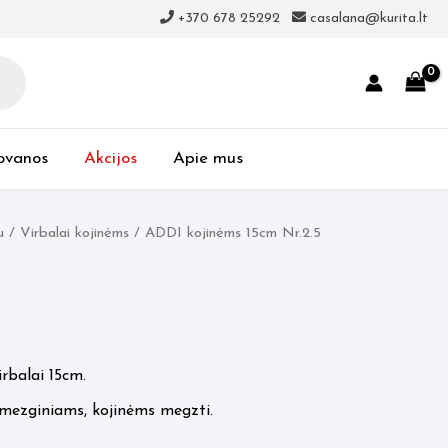
+370 678 25292
casalana@kurita.lt
ovanos
Akcijos
Apie mus
u
/
Virbalai kojinėms
/ ADDI kojinėms 15cm Nr.2.5
irbalai 15cm.
s mezginiams, kojinėms megzti.