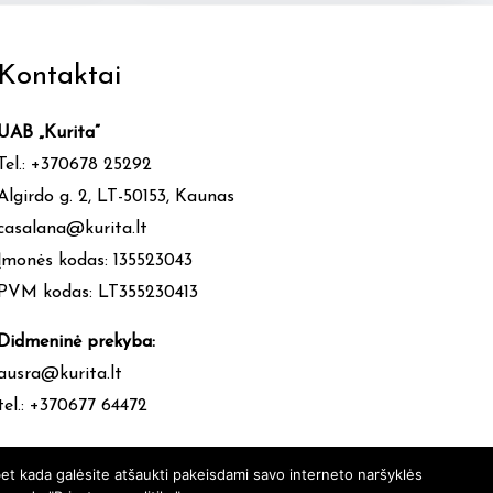
Kontaktai
UAB „Kurita”
Tel.: +370678 25292
Algirdo g. 2, LT-50153, Kaunas
casalana@kurita.lt
Įmonės kodas: 135523043
PVM kodas: LT355230413
Didmeninė prekyba:
ausra@kurita.lt
tel.: +370677 64472
et kada galėsite atšaukti pakeisdami savo interneto naršyklės