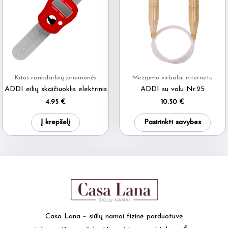
Kitos rankdarbių priemonės
Mezgimo virbalai internetu
ADDI eilių skaičiuoklis elektrinis
ADDI su valu Nr.25
4.95
€
10.50
€
This
Į krepšelį
Pasirinkti savybes
produ
has
multi
varia
The
optio
may
Casa Lana – siūlų namai fizinė parduotuvė
be