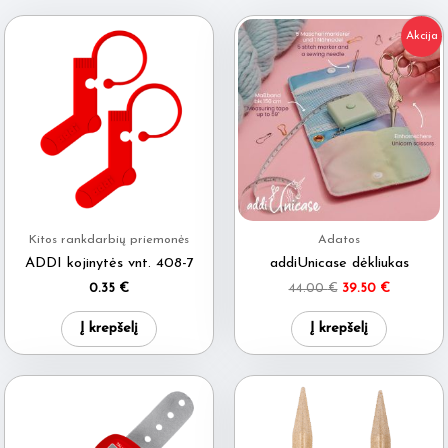
Akcija
Kitos rankdarbių priemonės
Adatos
ADDI kojinytės vnt. 408-7
addiUnicase dėkliukas
Original
Current
0.35
€
44.00
€
39.50
€
price
price
was:
is:
Į krepšelį
Į krepšelį
44.00 €.
39.50 €.