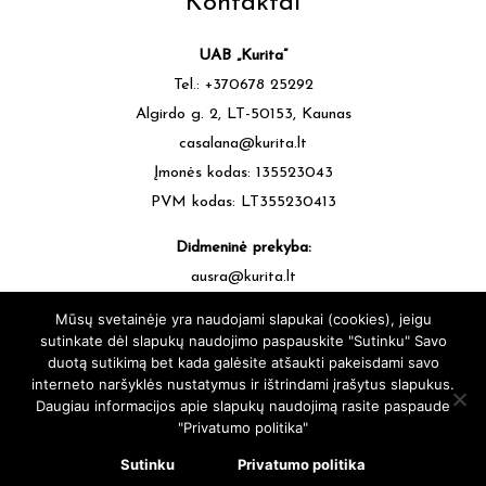
Kontaktai
UAB „Kurita”
Tel.: +370678 25292
Algirdo g. 2, LT-50153, Kaunas
casalana@kurita.lt
Įmonės kodas: 135523043
PVM kodas: LT355230413
Didmeninė prekyba:
ausra@kurita.lt
tel.: +370677 64472
Mūsų svetainėje yra naudojami slapukai (cookies), jeigu
sutinkate dėl slapukų naudojimo paspauskite "Sutinku" Savo
duotą sutikimą bet kada galėsite atšaukti pakeisdami savo
interneto naršyklės nustatymus ir ištrindami įrašytus slapukus.
Daugiau informacijos apie slapukų naudojimą rasite paspaude
"Privatumo politika"
casalana.lt - Siūlų Namai Kaune - Visos teisės saugomos © 2025 |
sukūrė:
svetainesideja.lt
Sutinku
Privatumo politika