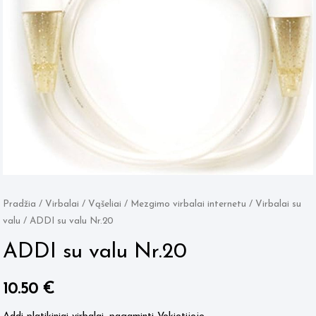
Pradžia
/
Virbalai / Vąšeliai
/
Mezgimo virbalai internetu
/
Virbalai su
valu
/ ADDI su valu Nr.20
ADDI su valu Nr.20
10.50
€