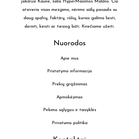
įsikūrusi Kaune, šalia HyperMaximos Malūno. Čia
chos
atsiveria visas mezgimo, nėrimo siūlų pasaulis su
on
daug spalvų, faktūrų, rūšių, kurias galima liesti,
the
derinti, keisti ar tiesiog būti. Kviečiame užeiti.
produ
page
Nuorodos
Apie mus
Pristatymo informacija
Prekių grąžinimas
Apmokėjimas
Pirkimo sąlygos ir taisyklės
Privatumo politika