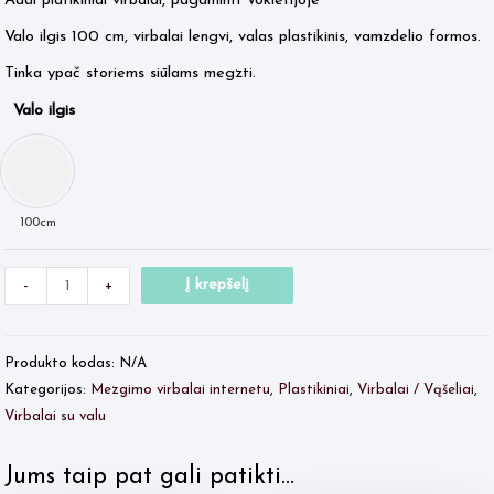
Addi platikiniai virbalai, pagaminti Vokietijoje
Valo ilgis 100 cm, virbalai lengvi, valas plastikinis, vamzdelio formos.
Tinka ypač storiems siūlams megzti.
Valo ilgis
Minus
produkto
Plus
Į krepšelį
-
+
Quantity
kiekis:
Quantity
ADDI
Produkto kodas:
N/A
su
Kategorijos:
Mezgimo virbalai internetu
,
Plastikiniai
,
Virbalai / Vąšeliai
,
valu
Virbalai su valu
Nr.20
Jums taip pat gali patikti…