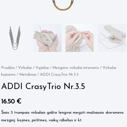
Pradžia
/
Virbalai / Vąšeliai
/
Mezgimo virbalai internetu
/
Virbalai
kojinėms
/
Metaliniai
/ ADDI CrasyTrio Nr.3.5
ADDI CrasyTrio Nr.3.5
16.50
€
Šiais 3 trumpais virbalais galite lengvai megzti mažiausio skersmens
mezginį: kojines, pirštines, vaikų rūbelius ir kt.