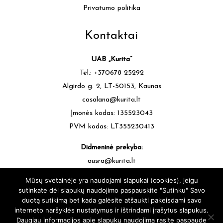
Privatumo politika
Kontaktai
UAB „Kurita”
Tel.: +370678 25292
Algirdo g. 2, LT-50153, Kaunas
casalana@kurita.lt
Įmonės kodas: 135523043
PVM kodas: LT355230413
Didmeninė prekyba:
ausra@kurita.lt
tel.: +370677 64472
Mūsų svetainėje yra naudojami slapukai (cookies), jeigu
sutinkate dėl slapukų naudojimo paspauskite "Sutinku" Savo
duotą sutikimą bet kada galėsite atšaukti pakeisdami savo
interneto naršyklės nustatymus ir ištrindami įrašytus slapukus.
Daugiau informacijos apie slapukų naudojimą rasite paspaude