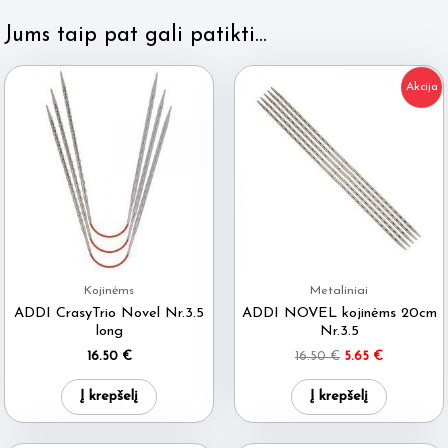
Jums taip pat gali patikti…
Akcija
Kojinėms
Metaliniai
ADDI CrasyTrio Novel Nr.3.5
ADDI NOVEL kojinėms 20cm
long
Nr.3.5
Original
Current
16.50
€
16.50
€
5.65
€
price
price
was:
is:
Į krepšelį
Į krepšelį
16.50 €.
5.65 €.