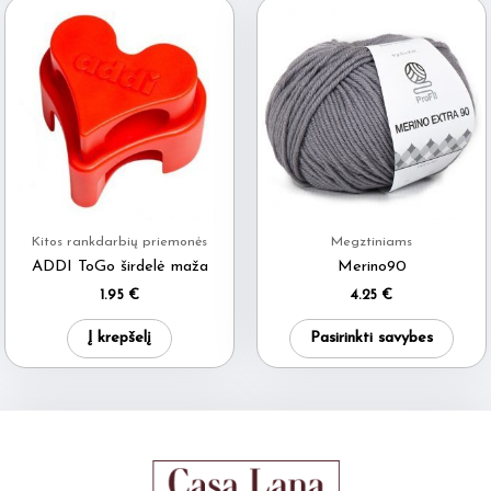
Kitos rankdarbių priemonės
Megztiniams
ADDI ToGo širdelė maža
Merino90
1.95
€
4.25
€
This
Į krepšelį
Pasirinkti savybes
produ
has
multi
varia
The