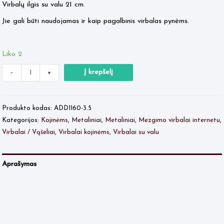
Virbalų ilgis su valu 21 cm.
Jie gali būti naudojamas ir kaip pagalbinis virbalas pynėms.
Liko 2
Minus
produkto
Plus
Į krepšelį
-
+
Quantity
kiekis:
Quantity
ADDI
Produkto kodas:
ADDI160-3.5
CrasyTrio
Kategorijos:
Kojinėms
,
Metaliniai
,
Metaliniai
,
Mezgimo virbalai internetu
,
Nr.3.5
Virbalai / Vąšeliai
,
Virbalai kojinėms
,
Virbalai su valu
Aprašymas