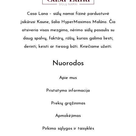
optio
may
Casa Lana – siūlų namai fizinė parduotuvė
be
įsikūrusi Kaune, šalia HyperMaximos Malūno. Čia
chos
atsiveria visas mezgimo, nėrimo siūlų pasaulis su
on
daug spalvų, faktūrų, rūšių, kurias galima liesti,
the
derinti, keisti ar tiesiog būti. Kviečiame užeiti.
produ
page
Nuorodos
Apie mus
Pristatymo informacija
Prekių grąžinimas
Apmokėjimas
Pirkimo sąlygos ir taisyklės