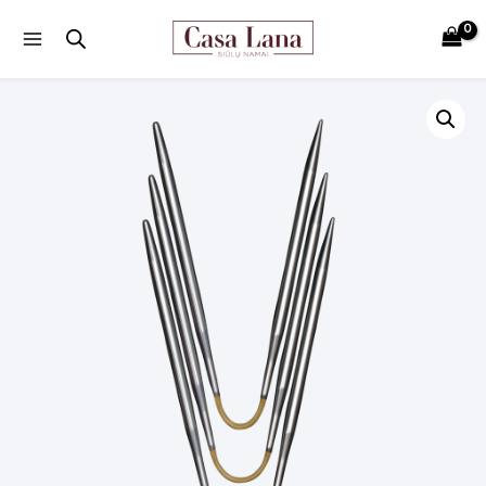
Main
Menu