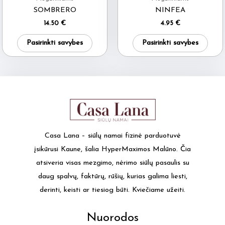
the
SOMBRERO
NINFEA
produ
14.50
€
4.95
€
page
This
This
Pasirinkti savybes
Pasirinkti savybes
product
produ
has
has
multiple
multi
variants.
varia
The
The
options
optio
may
may
Casa Lana – siūlų namai fizinė parduotuvė
be
be
įsikūrusi Kaune, šalia HyperMaximos Malūno. Čia
chosen
chos
atsiveria visas mezgimo, nėrimo siūlų pasaulis su
on
on
daug spalvų, faktūrų, rūšių, kurias galima liesti,
the
the
derinti, keisti ar tiesiog būti. Kviečiame užeiti.
product
produ
page
page
Nuorodos