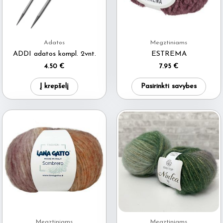
Adatos
Megztiniams
ADDI adatos kompl. 2vnt.
ESTREMA
4.50
€
7.95
€
This
Į krepšelį
Pasirinkti savybes
produ
has
multi
varia
The
optio
may
be
chos
on
Megztiniams
Megztiniams