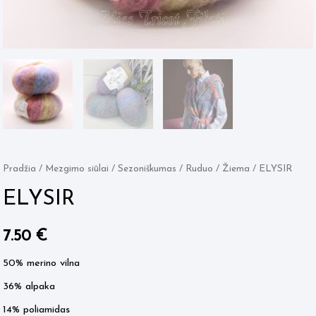
Pradžia
/
Mezgimo siūlai
/
Sezoniškumas
/
Ruduo / Žiema
/ ELYSIR
ELYSIR
7.50
€
50% merino vilna
36% alpaka
14% poliamidas