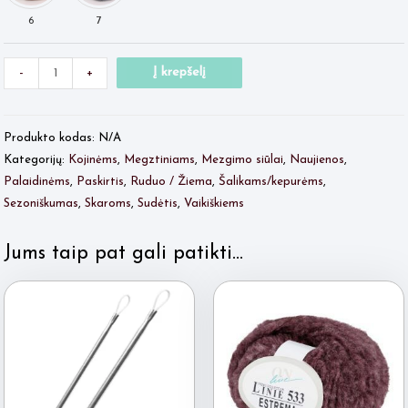
Minus
produkto
Plus
Į krepšelį
-
+
Quantity
kiekis:
Quantity
ELYSIR
Produkto kodas:
N/A
Kategorijų:
Kojinėms
,
Megztiniams
,
Mezgimo siūlai
,
Naujienos
,
Palaidinėms
,
Paskirtis
,
Ruduo / Žiema
,
Šalikams/kepurėms
,
Sezoniškumas
,
Skaroms
,
Sudėtis
,
Vaikiškiems
Jums taip pat gali patikti…