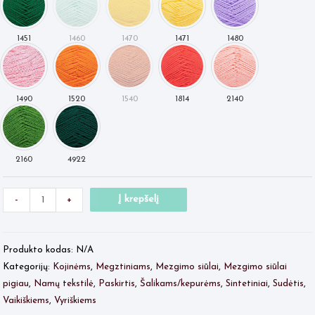
Minus
produkto
Plus
Į krepšelį
-
+
Quantity
kiekis:
Quantity
NO
Produkto kodas:
N/A
1
Kategorijų:
Kojinėms
,
Megztiniams
,
Mezgimo siūlai
,
Mezgimo siūlai
pigiau
,
Namų tekstilė
,
Paskirtis
,
Šalikams/kepurėms
,
Sintetiniai
,
Sudėtis
,
Vaikiškiems
,
Vyriškiems