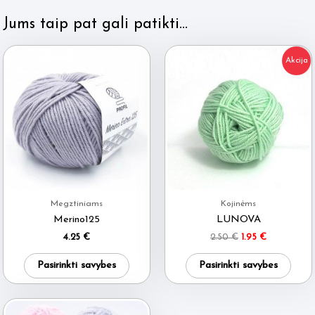
Jums taip pat gali patikti…
Akcija
Megztiniams
Kojinėms
Merino125
LUNOVA
Original
Current
4.25
€
2.50
€
1.95
€
price
price
This
This
was:
is:
Pasirinkti savybes
Pasirinkti savybes
2.50 €.
1.95 €.
product
produ
has
has
multiple
multi