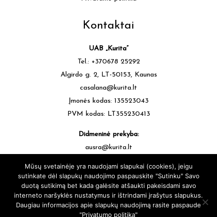
Kontaktai
UAB „Kurita”
Tel.: +370678 25292
Algirdo g. 2, LT-50153, Kaunas
casalana@kurita.lt
Įmonės kodas: 135523043
PVM kodas: LT355230413
Didmeninė prekyba:
ausra@kurita.lt
tel.: +370677 64472
Mūsų svetainėje yra naudojami slapukai (cookies), jeigu
sutinkate dėl slapukų naudojimo paspauskite "Sutinku" Savo
duotą sutikimą bet kada galėsite atšaukti pakeisdami savo
interneto naršyklės nustatymus ir ištrindami įrašytus slapukus.
Daugiau informacijos apie slapukų naudojimą rasite paspaude
"Privatumo politika"