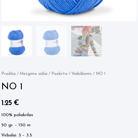
Pradžia
/
Mezgimo siūlai
/
Paskirtis
/
Vaikiškiems
/ NO 1
NO 1
1.25
€
100% poliakrilas
50 gr. – 150 m
Virbalai: 3 – 3.5