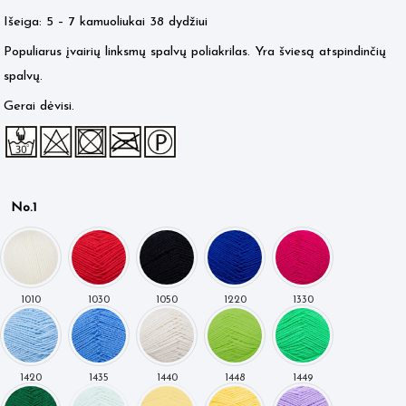
Išeiga: 5 – 7 kamuoliukai 38 dydžiui
Populiarus įvairių linksmų spalvų poliakrilas. Yra šviesą atspindinčių
spalvų.
Gerai dėvisi.
No.1