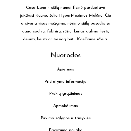
may
Casa Lana – siūlų namai fizinė parduotuvė
be
įsikūrusi Kaune, šalia HyperMaximos Malūno. Čia
chosen
atsiveria visas mezgimo, nėrimo siūlų pasaulis su
on
daug spalvų, faktūrų, rūšių, kurias galima liesti,
the
derinti, keisti ar tiesiog būti. Kviečiame užeiti.
product
page
Nuorodos
Apie mus
Pristatymo informacija
Prekių grąžinimas
Apmokėjimas
Pirkimo sąlygos ir taisyklės
Privatumo politika