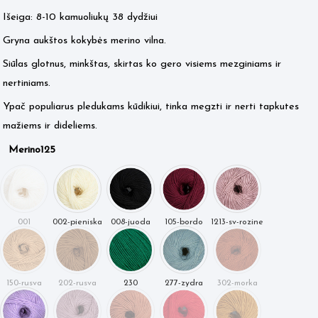
Išeiga: 8-10 kamuoliukų 38 dydžiui
Gryna aukštos kokybės merino vilna.
Siūlas glotnus, minkštas, skirtas ko gero visiems mezginiams ir
nertiniams.
Ypač populiarus pledukams kūdikiui, tinka megzti ir nerti tapkutes
mažiems ir dideliems.
Merino125