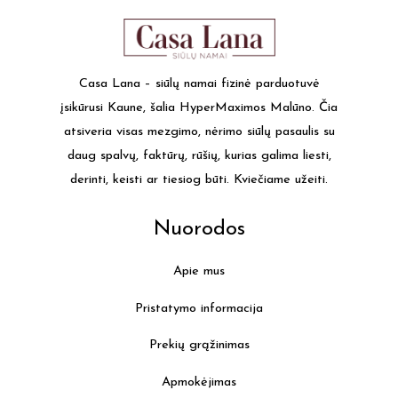
varia
The
optio
may
Casa Lana – siūlų namai fizinė parduotuvė
be
įsikūrusi Kaune, šalia HyperMaximos Malūno. Čia
chos
atsiveria visas mezgimo, nėrimo siūlų pasaulis su
on
daug spalvų, faktūrų, rūšių, kurias galima liesti,
the
derinti, keisti ar tiesiog būti. Kviečiame užeiti.
produ
page
Nuorodos
Apie mus
Pristatymo informacija
Prekių grąžinimas
Apmokėjimas