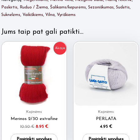
Paskirtis
,
Ruduo / Žiema
,
Šalikams/kepurėms
,
Sezoniškumas
,
Sudėtis
,
Suknelėms
,
Vaikiškiems
,
Vilna
,
Vyriškiems
Jums taip pat gali patikti…
Akcija
Kojinėms
Kojinėms
Merinos 2/30 extrafine
PERLATA
Original
Current
10.50
€
8.95
€
4.95
€
price
price
This
This
was:
is:
Pasirinkti savybes
Pasirinkti savybes