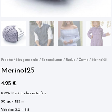
Pradžia
/
Mezgimo siūlai
/
Sezoniškumas
/
Ruduo / Žiema
/ Merino125
Merino125
4.25
€
100% Merino vilna extrafine
50 gr. – 125 m
Virbalai: 3,0 – 3,5