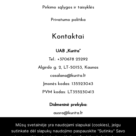
Pirkimo sąlygos ir taisyklės
Privatumo politika
Kontaktai
UAB „Kurita”
Tel.: +370678 25292
Algirdo g. 2, LT-50153, Kaunas
casalana@kurita.lt
Įmonės kodas: 135523043
PVM kodas: LT355230413
Didmeninė prekyba:
ausra@kurita.lt
tel.: +370677 64472
Mūsų svetainėje yra naudojami slapukai (cookies), jeigu
sutinkate dėl slapukų naudojimo paspauskite "Sutinku" Savo