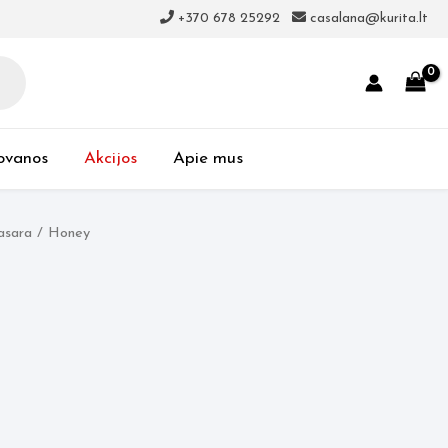
+370 678 25292
casalana@kurita.lt
ovanos
Akcijos
Apie mus
asara
/ Honey