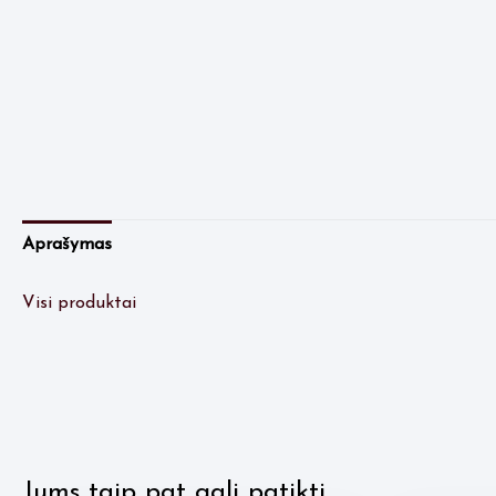
Aprašymas
Visi produktai
Jums taip pat gali patikti…