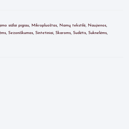
mo siūlai pigiau
,
Mikropluoštas
,
Namų tekstilė
,
Naujienos
,
ėms
,
Sezoniškumas
,
Sintetiniai
,
Skaroms
,
Sudėtis
,
Suknelėms
,