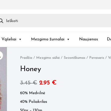
ducts
rch
/ Vąšeliai
Mezgimo žurnalai
Naujienos
D
Pradžia
/
Mezgimo siūlai
/
Sezoniškumas
/
Pavasaris / V
Honey
Original
Current
3.45
€
2.95
€
price
price
60% Medvilnė
40% Poliakrilas
was:
is:
50gr – 130m