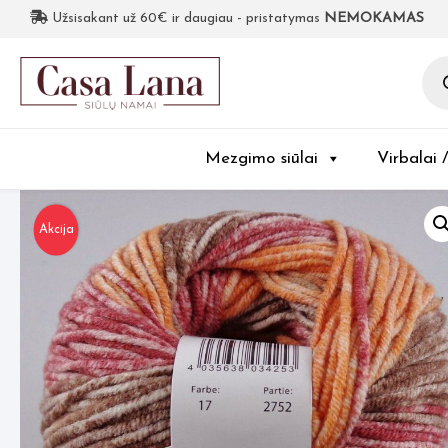
Užsisakant už 60€ ir daugiau - pristatymas
NEMOKAMAS
Pro
sea
Mezgimo siūlai
Virbalai 
Akcija