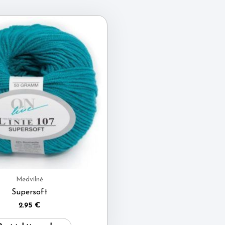
Medvilnė
Supersoft
2.95
€
This