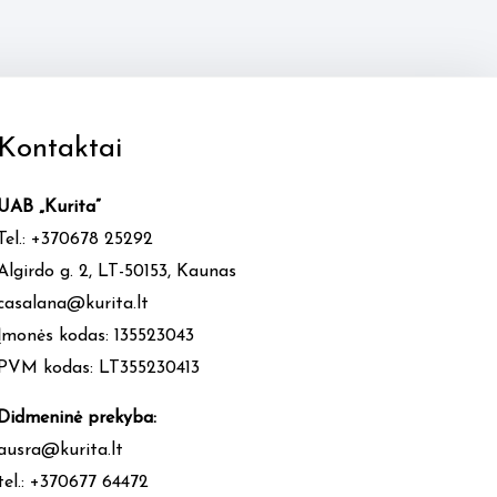
Kontaktai
UAB „Kurita”
Tel.: +370678 25292
Algirdo g. 2, LT-50153, Kaunas
casalana@kurita.lt
Įmonės kodas: 135523043
PVM kodas: LT355230413
Didmeninė prekyba:
ausra@kurita.lt
tel.: +370677 64472