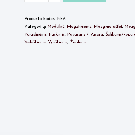
Quantity
kiekis:
Quantity
Honey
Produkto kodas:
N/A
Kategorijų:
Medvilnė
,
Megztiniams
,
Mezgimo siūlai
,
Mezgi
Palaidinėms
,
Paskirtis
,
Pavasaris / Vasara
,
Šalikams/kepur
Vaikiškiems
,
Vyriškiems
,
Žaislams