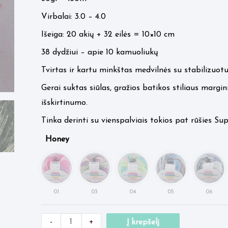
3.45 €.
2.95 €.
Virbalai: 3.0 – 4.0
Išeiga: 20 akių + 32 eilės = 10×10 cm
38 dydžiui – apie 10 kamuoliukų
Tvirtas ir kartu minkštas medvilnės su stabilizuotu 
Gerai suktas siūlas, gražios batikos stiliaus margi
išskirtinumo.
Tinka derinti su vienspalviais tokios pat rūšies Supe
Honey
Minus
produkto
Plus
-
+
Į krepšelį