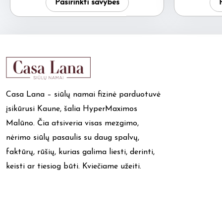
Pasirinkti savybes
3.45 €.
2.95 €.
product
has
multiple
variants.
The
options
Casa Lana – siūlų namai fizinė parduotuvė
may
įsikūrusi Kaune, šalia HyperMaximos
be
Malūno. Čia atsiveria visas mezgimo,
chosen
nėrimo siūlų pasaulis su daug spalvų,
on
faktūrų, rūšių, kurias galima liesti, derinti,
the
keisti ar tiesiog būti. Kviečiame užeiti.
product
page