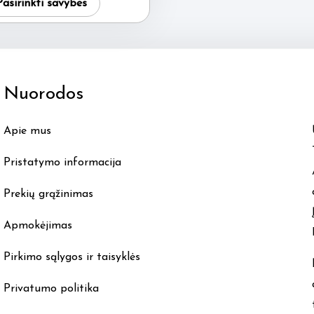
Pasirinkti savybes
product
has
multiple
variants.
Nuorodos
The
options
Apie mus
may
be
Pristatymo informacija
chosen
Prekių grąžinimas
on
the
Apmokėjimas
product
Pirkimo sąlygos ir taisyklės
page
Privatumo politika