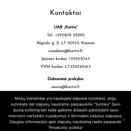
Kontaktai
UAB „Kurita”
Tel.: +370678 25292
Algirdo g. 2, LT-50153, Kaunas
casalana@kurita.lt
Įmonės kodas: 135523043
PVM kodas: LT355230413
Didmeninė prekyba:
ausra@kurita.lt
tel.: +370677 64472
Mūsų svetainėje yra naudojami slapukai (cookies), jeigu
sutinkate dėl slapukų naudojimo paspauskite "Sutinku" Savo
duotą sutikimą bet kada galėsite atšaukti pakeisdami savo
interneto naršyklės nustatymus ir ištrindami įrašytus slapukus.
Daugiau informacijos apie slapukų naudojimą rasite paspaude
"Privatumo politika"
casalana.lt - Siūlų Namai Kaune - Visos teisės saugomos © 2025 |