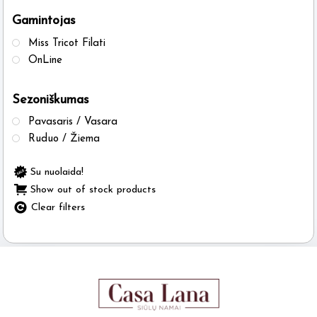
the
the
Gamintojas
product
produ
Miss Tricot Filati
page
page
OnLine
Sezoniškumas
Pavasaris / Vasara
Ruduo / Žiema
Su nuolaida!
Show out of stock products
Clear filters