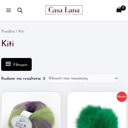
Main
Menu
Pradžia
/ Kiti
Kiti
Filtruoti
Rūšiuojama
Rodomi visi rezultatai: 2
pagal
naujausią
Akcija