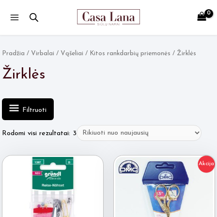
Main
Menu
Pradžia
/
Virbalai / Vąšeliai
/
Kitos rankdarbių priemonės
/ Žirklės
Žirklės
Filtruoti
Rūšiuojama
Rodomi visi rezultatai: 3
pagal
naujausią
Akcija