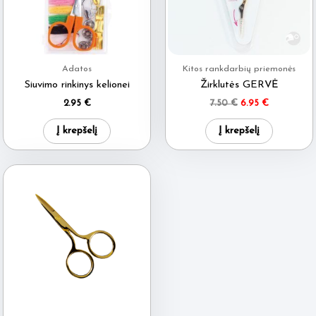
Adatos
Kitos rankdarbių priemonės
Siuvimo rinkinys kelionei
Žirklutės GERVĖ
Original
Current
2.95
€
7.50
€
6.95
€
price
price
was:
is:
Į krepšelį
Į krepšelį
7.50 €.
6.95 €.