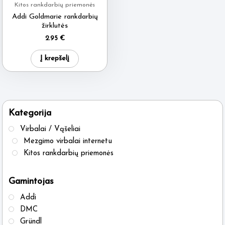
Kitos rankdarbių priemonės
Addi Goldmarie rankdarbių
žirklutės
2.95
€
Į krepšelį
Kategorija
Virbalai / Vąšeliai
Mezgimo virbalai internetu
Kitos rankdarbių priemonės
Gamintojas
Addi
DMC
Gründl