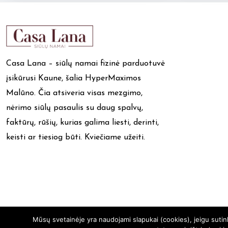
multiple
variants.
The
options
Casa Lana – siūlų namai fizinė parduotuvė
may
įsikūrusi Kaune, šalia HyperMaximos
be
Malūno. Čia atsiveria visas mezgimo,
chosen
nėrimo siūlų pasaulis su daug spalvų,
on
faktūrų, rūšių, kurias galima liesti, derinti,
the
keisti ar tiesiog būti. Kviečiame užeiti.
product
page
Mūsų svetainėje yra naudojami slapukai (cookies), jeigu suti