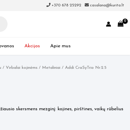
+370 678 25292
casalana@kurita.lt
ovanos
Akcijos
Apie mus
u
/
Virbalai kojinėms
/
Metaliniai
/ Addi CraSyTrio Nr.2.5
žiausio skersmens mezginį: kojines, pirštines, vaikų rūbelius