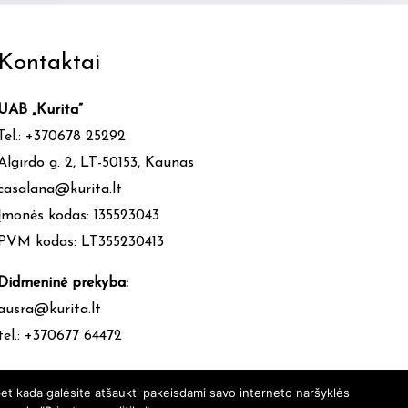
Kontaktai
UAB „Kurita”
Tel.: +370678 25292
Algirdo g. 2, LT-50153, Kaunas
casalana@kurita.lt
Įmonės kodas: 135523043
PVM kodas: LT355230413
Didmeninė prekyba:
ausra@kurita.lt
tel.: +370677 64472
et kada galėsite atšaukti pakeisdami savo interneto naršyklės