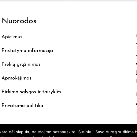
multiple
variants.
Nuorodos
The
options
Apie mus
may
be
Pristatymo informacija
chosen
Prekių grąžinimas
on
the
Apmokėjimas
product
Pirkimo sąlygos ir taisyklės
page
Privatumo politika
nkate dėl slapukų naudojimo paspauskite "Sutinku" Savo duotą sutikimą b