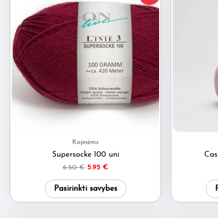
Kojinėms
Supersocke 100 uni
Cas
Original
Current
6.50
€
5.95
€
price
price
This
was:
is:
Pasirinkti savybes
6.50 €.
5.95 €.
product
has