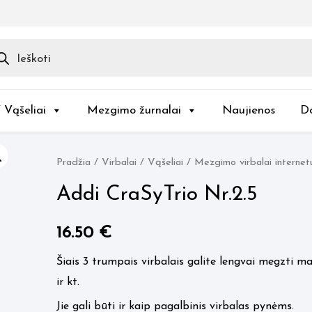
ducts
rch
/ Vąšeliai
Mezgimo žurnalai
Naujienos
D
Pradžia
/
Virbalai / Vąšeliai
/
Mezgimo virbalai internet
Addi CraSyTrio Nr.2.5
16.50
€
Šiais 3 trumpais virbalais galite lengvai megzti ma
ir kt.
Jie gali būti ir kaip pagalbinis virbalas pynėms.