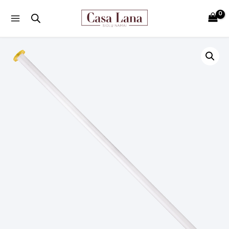
Main
Menu