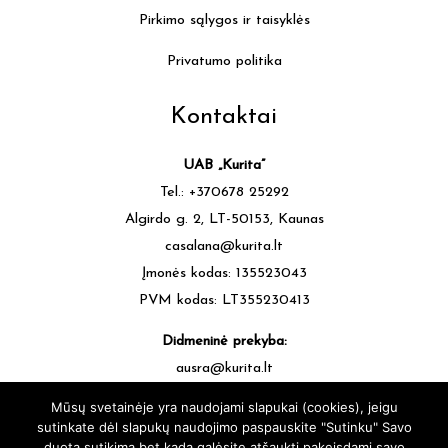
Pirkimo sąlygos ir taisyklės
Privatumo politika
Kontaktai
UAB „Kurita”
Tel.: +370678 25292
Algirdo g. 2, LT-50153, Kaunas
casalana@kurita.lt
Įmonės kodas: 135523043
PVM kodas: LT355230413
Didmeninė prekyba:
ausra@kurita.lt
tel.: +370677 64472
Mūsų svetainėje yra naudojami slapukai (cookies), jeigu
sutinkate dėl slapukų naudojimo paspauskite "Sutinku" Savo
duotą sutikimą bet kada galėsite atšaukti pakeisdami savo