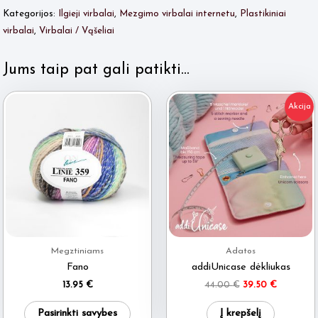
ilgieji
Kategorijos:
Ilgieji virbalai
,
Mezgimo virbalai internetu
,
Plastikiniai
40cm
virbalai
,
Virbalai / Vąšeliai
Nr.10
Jums taip pat gali patikti…
Akcija
Megztiniams
Adatos
Fano
addiUnicase dėkliukas
Original
Current
13.95
€
44.00
€
39.50
€
price
price
This
was:
is:
Pasirinkti savybes
Į krepšelį