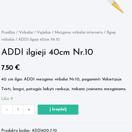
Pradžia
/
Virbalai / Vąšeliai
/
Mezgimo virbalai internetu
/
Ilgieji
virbalai
/ ADDI ilgieji 40cm Nr.10
ADDI ilgieji 40cm Nr.10
7.50
€
40 cm ilgio ADDI mezgimo virbalai Nr.10, pagaminti Vokietijoje.
Tvirti, lengvi, patogūs laikyti rankoje, tinkami įvairiems mezginiams.
Liko 9
Minus
produkto
Plus
Į krepšelį
-
+
Quantity
kiekis:
Quantity
ADDI
Produkto kodas:
ADDI400-7-10