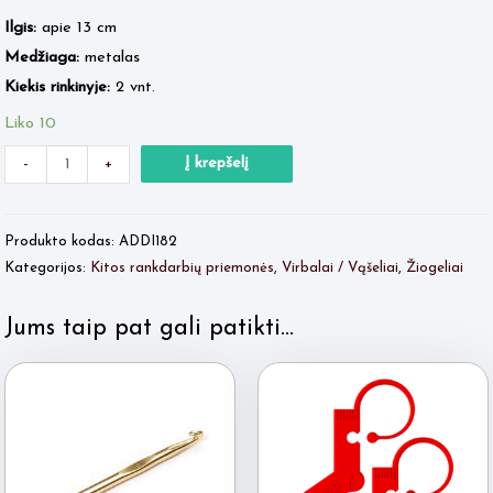
Ilgis:
apie 13 cm
Medžiaga:
metalas
Kiekis rinkinyje:
2 vnt.
Liko 10
Minus
produkto
Plus
Į krepšelį
-
+
Quantity
kiekis:
Quantity
ADDI
Produkto kodas:
ADDI182
ŽIOGAI
Kategorijos:
Kitos rankdarbių priemonės
,
Virbalai / Vąšeliai
,
Žiogeliai
DIDELI
Jums taip pat gali patikti…