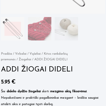
Pradžia
/
Virbalai / Vąšeliai
/
Kitos rankdarbių
priemonės
/
Žiogeliai
/ ADDI ŽIOGAI DIDELI
ADDI ŽIOGAI DIDELI
5.95
€
Šie
didelio dydžio žiogeliai
skirti
mezgimo akių fiksavimui
.
Nepakeičiami ir praktiški pagalbininkai mezgant – leidžia saugiai
atidėti akis ir patogiai tęsti darbą.