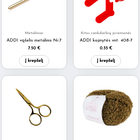
Metaliniai
Kitos rankdarbių priemonės
ADDI vąšelis metalinis Nr.7
ADDI kojinytės vnt. 408-7
7.50
€
0.35
€
Į krepšelį
Į krepšelį