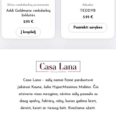
Kitos rankdarbių priemonės
Alpaka
Addi Goldmarie rankdarbių
TEDDYB
žirklutės
5.95
€
2.95
€
This
Pasirinkti savybes
produ
Į krepšelį
has
multi
varia
The
optio
may
Casa Lana – siūlų namai fizinė parduotuvė
be
įsikūrusi Kaune, šalia HyperMaximos Malūno. Čia
chos
atsiveria visas mezgimo, nėrimo siūlų pasaulis su
on
daug spalvų, faktūrų, rūšių, kurias galima liesti,
the
derinti, keisti ar tiesiog būti. Kviečiame užeiti.
produ
page