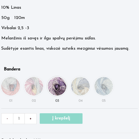
3.45 €.
2.95 €.
10% Linas
50g 120m
Virbalai 2,5 -3
Melanžinis iš savęs ir ilgu spalvų perėjimu siūlas.
Sudėtyje esantis linas, viskozė suteiks mezginiui vėsumos jausmą.
Bandera
Minus
produkto
Plus
Į krepšelį
-
+
Quantity
kiekis:
Quantity
Bandera