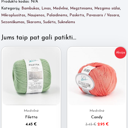
Produkto kodas:
N/A
Kategorijų:
Bambukas
,
Linas
,
Medvilnė
,
Megztiniams
,
Mezgimo siūlai
,
Mikropluoštas
,
Naujienos
,
Palaidinėms
,
Paskirtis
,
Pavasaris / Vasara
,
Sezoniškumas
,
Skaroms
,
Sudėtis
,
Suknelėms
Jums taip pat gali patikti…
Akcija
Medvilnė
Medvilnė
Filetta
Candy
Original
Current
4.45
€
3.45
€
2.95
€