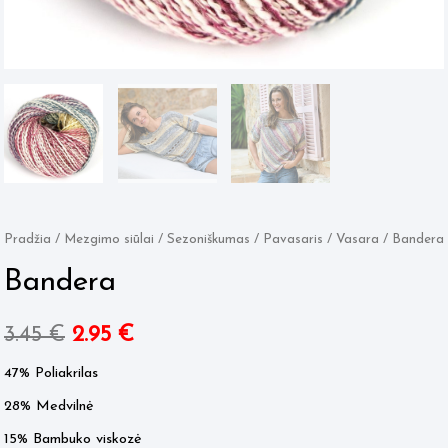
Pradžia
/
Mezgimo siūlai
/
Sezoniškumas
/
Pavasaris / Vasara
/ Bandera
Bandera
Original
Current
3.45
€
2.95
€
price
price
47% Poliakrilas
28% Medvilnė
was:
is:
15% Bambuko viskozė