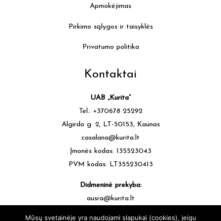
Apmokėjimas
Pirkimo sąlygos ir taisyklės
Privatumo politika
Kontaktai
UAB „Kurita”
Tel.: +370678 25292
Algirdo g. 2, LT-50153, Kaunas
casalana@kurita.lt
Įmonės kodas: 135523043
PVM kodas: LT355230413
Didmeninė prekyba:
ausra@kurita.lt
tel.: +370677 64472
Mūsų svetainėje yra naudojami slapukai (cookies), jeigu