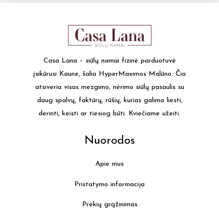
multiple
multi
variants.
varia
The
The
options
optio
may
may
Casa Lana – siūlų namai fizinė parduotuvė
be
be
įsikūrusi Kaune, šalia HyperMaximos Malūno. Čia
chosen
chos
atsiveria visas mezgimo, nėrimo siūlų pasaulis su
on
on
daug spalvų, faktūrų, rūšių, kurias galima liesti,
the
the
derinti, keisti ar tiesiog būti. Kviečiame užeiti.
product
produ
page
page
Nuorodos
Apie mus
Pristatymo informacija
Prekių grąžinimas