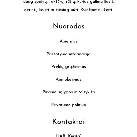
daug spalvų, faktūrų, rūšių, kurias galima liesti,
the
derinti, keisti ar tiesiog būti. Kviečiame užeiti.
product
page
Nuorodos
Apie mus
Pristatymo informacija
Prekių grąžinimas
Apmokėjimas
Pirkimo sąlygos ir taisyklės
Privatumo politika
Kontaktai
UAB „Kurita”