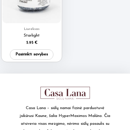
may
may
be
be
chosen
chos
on
on
Liureksas
the
the
Starlight
product
produ
5.95
€
page
page
This
Pasirinkti savybes
product
has
multiple
variants.
The
options
may
Casa Lana – siūlų namai fizinė parduotuvė
be
įsikūrusi Kaune, šalia HyperMaximos Malūno. Čia
chosen
atsiveria visas mezgimo, nėrimo siūlų pasaulis su
on