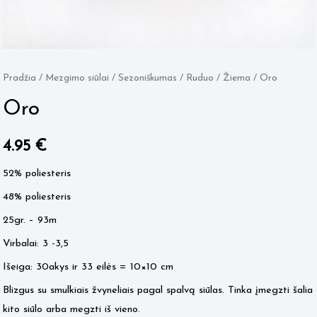
Pradžia
/
Mezgimo siūlai
/
Sezoniškumas
/
Ruduo / Žiema
/ Oro
Oro
4.95
€
52% poliesteris
48% poliesteris
25gr. – 93m
Virbalai: 3 -3,5
Išeiga: 30akys ir 33 eilės = 10×10 cm
Blizgus su smulkiais žvyneliais pagal spalvą siūlas. Tinka įmegzti šalia
kito siūlo arba megzti iš vieno.