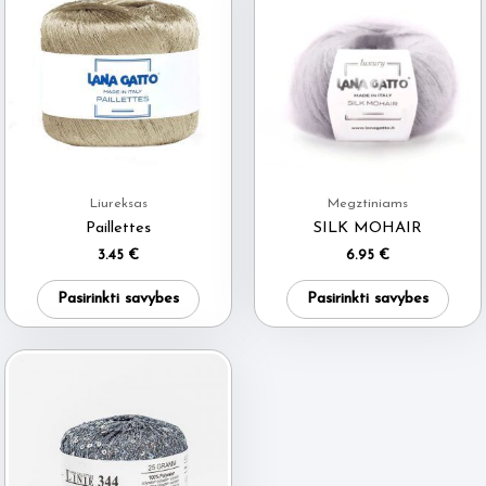
Liureksas
Megztiniams
Paillettes
SILK MOHAIR
3.45
€
6.95
€
This
This
Pasirinkti savybes
Pasirinkti savybes
product
produ
has
has
multiple
multi
variants.
varia
The
The
options
optio