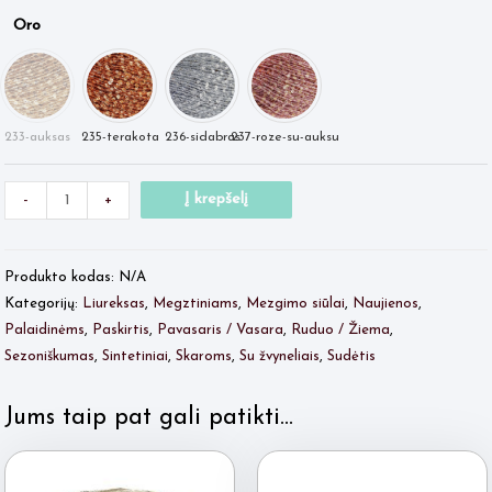
Oro
Minus
produkto
Plus
Į krepšelį
-
+
Quantity
kiekis:
Quantity
Oro
Produkto kodas:
N/A
Kategorijų:
Liureksas
,
Megztiniams
,
Mezgimo siūlai
,
Naujienos
,
Palaidinėms
,
Paskirtis
,
Pavasaris / Vasara
,
Ruduo / Žiema
,
Sezoniškumas
,
Sintetiniai
,
Skaroms
,
Su žvyneliais
,
Sudėtis
Jums taip pat gali patikti…