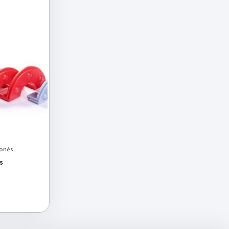
onės
s