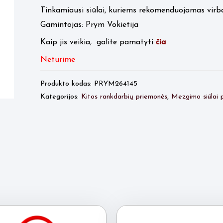
23.50 €.
19.00 €.
Tinkamiausi siūlai, kuriems rekomenduojamas virbalų
Gamintojas: Prym Vokietija
Kaip jis veikia, galite pamatyti
čia
Neturime
Produkto kodas:
PRYM264145
Kategorijos:
Kitos rankdarbių priemonės
,
Mezgimo siūlai p