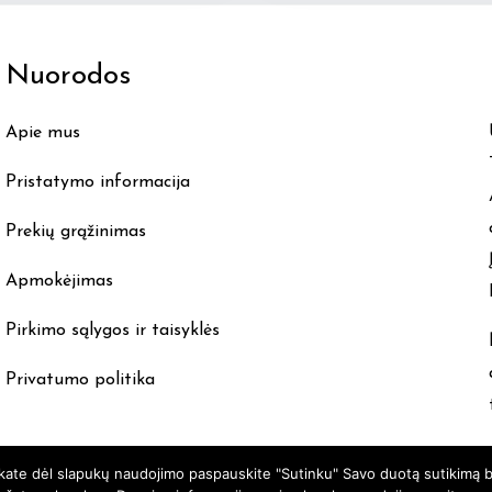
Nuorodos
Apie mus
Pristatymo informacija
Prekių grąžinimas
Apmokėjimas
Pirkimo sąlygos ir taisyklės
Privatumo politika
nkate dėl slapukų naudojimo paspauskite "Sutinku" Savo duotą sutikimą b