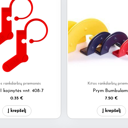
os rankdarbių priemonės
Kitos rankdarbių priem
 kojinytės vnt. 408-7
Prym Bumbulam
0.35
€
7.50
€
Į krepšelį
Į krepšelį