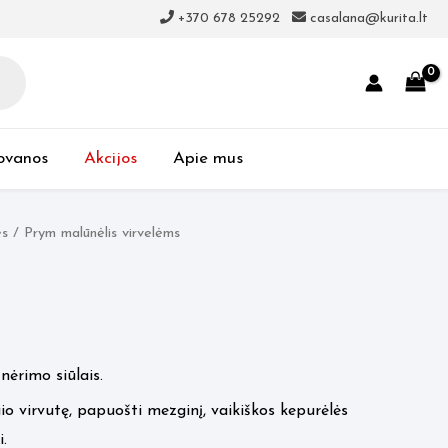
+370 678 25292
casalana@kurita.lt
ovanos
Akcijos
Apie mus
ės
/ Prym malūnėlis virvelėms
ėrimo siūlais.
io virvutę, papuošti mezginį, vaikiškos kepurėlės
.