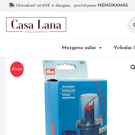
Užsisakant už 60€ ir daugiau - pristatymas
NEMOKAMAS
Pro
sea
Mezgimo siūlai
Virbalai 
Akcija