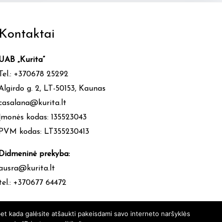
Kontaktai
UAB „Kurita”
Tel.: +370678 25292
Algirdo g. 2, LT-50153, Kaunas
casalana@kurita.lt
Įmonės kodas: 135523043
PVM kodas: LT355230413
Didmeninė prekyba:
ausra@kurita.lt
tel.: +370677 64472
et kada galėsite atšaukti pakeisdami savo interneto naršyklės