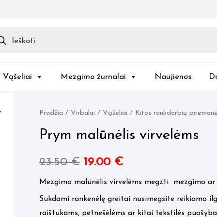
ducts
rch
/ Vąšeliai
Mezgimo žurnalai
Naujienos
D
Pradžia
/
Virbalai / Vąšeliai
/
Kitos rankdarbių priemon
Prym malūnėlis virvelėms
Original
Current
23.50
€
19.00
€
price
price
Mezgimo malūnėlis virvelėms megzti mezgimo ar n
Sukdami rankenėlę greitai nusimegsite reikiamo ilg
was:
is:
raištukams, petnešėlėms ar kitai tekstilės puošybai