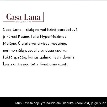
Casa Lana – siūlų namai fizinė parduotuvė
įsikūrusi Kaune, šalia HyperMaximos
Malūno. Čia atsiveria visas mezgimo,
nėrimo siūlų pasaulis su daug spalvų,
faktūrų, rūšių, kurias galima liesti, derinti,
keisti ar tiesiog būti. Kviečiame užeiti.
Mūsų svetainėje yra naudojami slapukai (cookies), jeigu suti