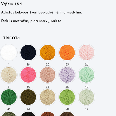
Vąšelis: 1,5-2
2.45 €.
1.95 €.
Aukštos kokybės švari beplaukė nėrimo medvilnė.
Didelis metražas, plati spalvų paletė.
TRICOT8