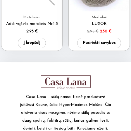
chosen
chos
on
on
Metaliniai
Medvilnė
the
the
Addi vąšelis metalinis Nr.1,5
LUXOR
product
produ
Original
Current
2.95
€
2.95
€
2.50
€
price
price
page
page
This
was:
is:
Į krepšelį
Pasirinkti savybes
2.95 €.
2.50 €.
produ
has
multi
varia
The
optio
may
Casa Lana – siūlų namai fizinė parduotuvė
be
įsikūrusi Kaune, šalia HyperMaximos Malūno. Čia
chos
atsiveria visas mezgimo, nėrimo siūlų pasaulis su
on
daug spalvų, faktūrų, rūšių, kurias galima liesti,
the
derinti, keisti ar tiesiog būti. Kviečiame užeiti.