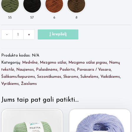
Minus
produkto
Plus
Į krepšelį
-
+
Quantity
kiekis:
Quantity
TRICOT
Produkto kodas:
N/A
8
Kategorijų:
Medvilnė
,
Mezgimo siūlai
,
Mezgimo siūlai pigiau
,
Namų
tekstilė
,
Naujienos
,
Palaidinėms
,
Paskirtis
,
Pavasaris / Vasara
,
Šalikams/kepurėms
,
Sezoniškumas
,
Skaroms
,
Suknelėms
,
Vaikiškiems
,
Vyriškiems
,
Žaislams
Jums taip pat gali patikti…