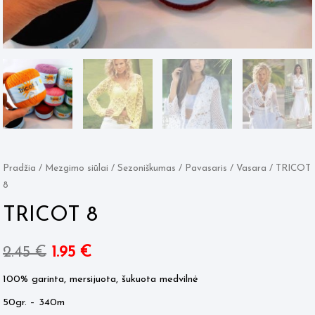
Pradžia
/
Mezgimo siūlai
/
Sezoniškumas
/
Pavasaris / Vasara
/ TRICOT
8
TRICOT 8
Original
Current
2.45
€
1.95
€
price
price
100% garinta, mersijuota, šukuota medvilnė
50gr. – 340m
was:
is: