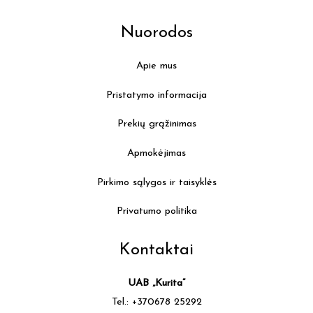
produ
page
Nuorodos
Apie mus
Pristatymo informacija
Prekių grąžinimas
Apmokėjimas
Pirkimo sąlygos ir taisyklės
Privatumo politika
Kontaktai
UAB „Kurita”
Tel.: +370678 25292