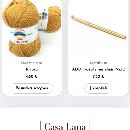
Megztiniams
Metaliniai
Rivera
ADDI vąšelis metalinis Nr.12
4.50
€
7.50
€
This
Pasirinkti savybes
Į krepšelį
product
has
multiple
variants.
The