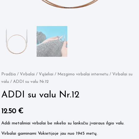
Pradžia
/
Virbalai / Vąšeliai
/
Mezgimo virbalai internetu
/
Virbalai su
valu
/ ADDI su valu Nr.12
ADDI su valu Nr.12
12.50
€
Addi metaliniai virbalai be nikelio su lanksčiu įvairaus ilgio valu.
Virbalai gaminami Vokietijoje jau nuo 1945 metų.