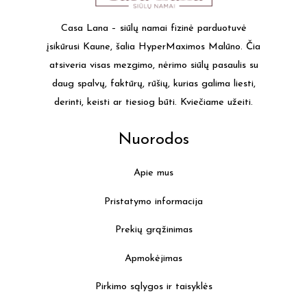
options
may
Casa Lana – siūlų namai fizinė parduotuvė
be
įsikūrusi Kaune, šalia HyperMaximos Malūno. Čia
chosen
atsiveria visas mezgimo, nėrimo siūlų pasaulis su
on
daug spalvų, faktūrų, rūšių, kurias galima liesti,
the
derinti, keisti ar tiesiog būti. Kviečiame užeiti.
product
page
Nuorodos
Apie mus
Pristatymo informacija
Prekių grąžinimas
Apmokėjimas
Pirkimo sąlygos ir taisyklės