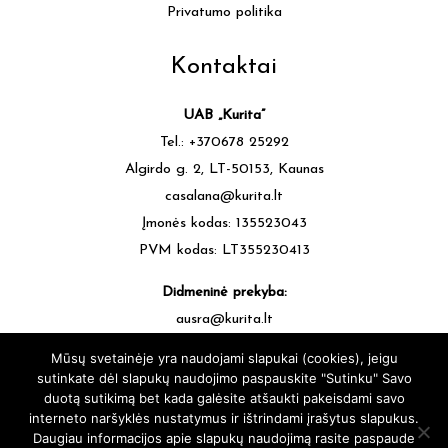
Privatumo politika
Kontaktai
UAB „Kurita”
Tel.: +370678 25292
Algirdo g. 2, LT-50153, Kaunas
casalana@kurita.lt
Įmonės kodas: 135523043
PVM kodas: LT355230413
Didmeninė prekyba:
ausra@kurita.lt
tel.: +370677 64472
Mūsų svetainėje yra naudojami slapukai (cookies), jeigu
sutinkate dėl slapukų naudojimo paspauskite "Sutinku" Savo
duotą sutikimą bet kada galėsite atšaukti pakeisdami savo
interneto naršyklės nustatymus ir ištrindami įrašytus slapukus.
Daugiau informacijos apie slapukų naudojimą rasite paspaude