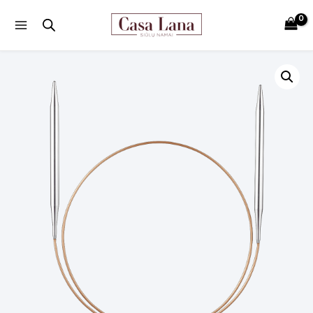
Main
Menu