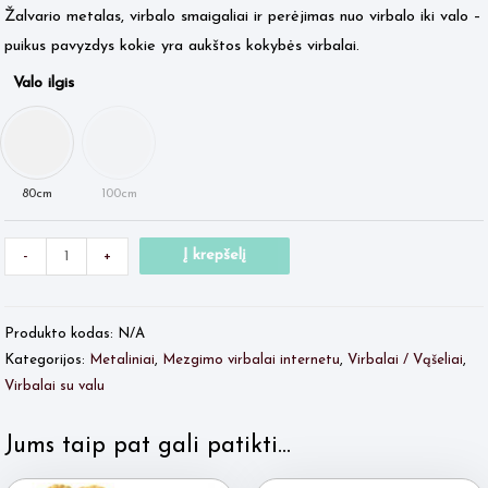
Žalvario metalas, virbalo smaigaliai ir perėjimas nuo virbalo iki valo –
puikus pavyzdys kokie yra aukštos kokybės virbalai.
Valo ilgis
Minus
produkto
Plus
Į krepšelį
-
+
Quantity
kiekis:
Quantity
ADDI
Produkto kodas:
N/A
su
Kategorijos:
Metaliniai
,
Mezgimo virbalai internetu
,
Virbalai / Vąšeliai
,
valu
Virbalai su valu
Nr.12
Jums taip pat gali patikti…