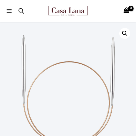
Main
Menu