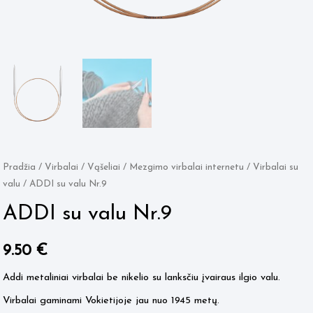
Pradžia
/
Virbalai / Vąšeliai
/
Mezgimo virbalai internetu
/
Virbalai su
valu
/ ADDI su valu Nr.9
ADDI su valu Nr.9
9.50
€
Addi metaliniai virbalai be nikelio su lanksčiu įvairaus ilgio valu.
Virbalai gaminami Vokietijoje jau nuo 1945 metų.