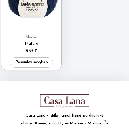
Alpaka
Natura
5.95
€
This
Pasirinkti savybes
product
has
multiple
variants.
The
options
may
Casa Lana – siūlų namai fizinė parduotuvė
be
įsikūrusi Kaune, šalia HyperMaximos Malūno. Čia
chosen