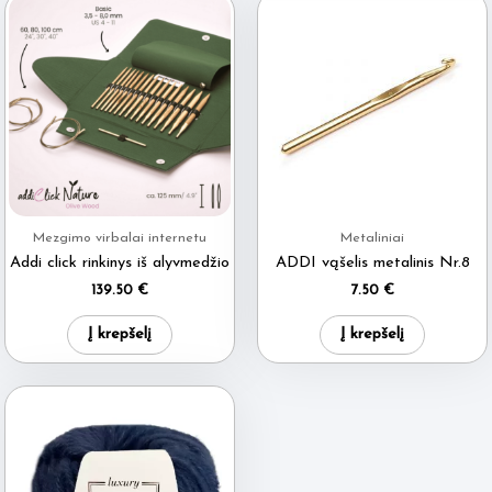
Mezgimo virbalai internetu
Metaliniai
Addi click rinkinys iš alyvmedžio
ADDI vąšelis metalinis Nr.8
139.50
€
7.50
€
Į krepšelį
Į krepšelį