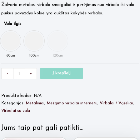
Žalvario metalas, virbalo smaigaliai ir perėjimas nuo virbalo iki valo –
puikus pavyzdys kokie yra aukštos kokybės virbalai.
Valo ilgis
Minus
produkto
Plus
Į krepšelį
-
+
Quantity
kiekis:
Quantity
ADDI
Produkto kodas:
N/A
su
Kategorijos:
Metaliniai
,
Mezgimo virbalai internetu
,
Virbalai / Vąšeliai
,
valu
Virbalai su valu
Nr.9
Jums taip pat gali patikti…