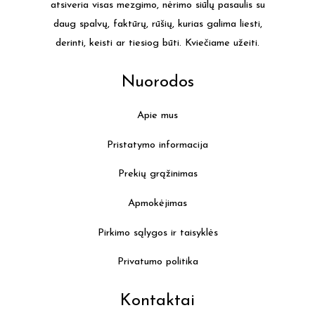
atsiveria visas mezgimo, nėrimo siūlų pasaulis su
on
daug spalvų, faktūrų, rūšių, kurias galima liesti,
the
derinti, keisti ar tiesiog būti. Kviečiame užeiti.
product
page
Nuorodos
Apie mus
Pristatymo informacija
Prekių grąžinimas
Apmokėjimas
Pirkimo sąlygos ir taisyklės
Privatumo politika
Kontaktai