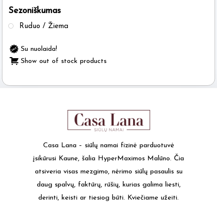
Sezoniškumas
the
product
Ruduo / Žiema
page
Su nuolaida!
Show out of stock products
Casa Lana – siūlų namai fizinė parduotuvė
įsikūrusi Kaune, šalia HyperMaximos Malūno. Čia
atsiveria visas mezgimo, nėrimo siūlų pasaulis su
daug spalvų, faktūrų, rūšių, kurias galima liesti,
derinti, keisti ar tiesiog būti. Kviečiame užeiti.