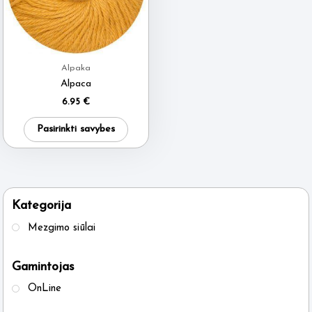
Alpaka
Alpaca
6.95
€
This
Pasirinkti savybes
product
has
multiple
variants.
Kategorija
The
Mezgimo siūlai
options
may
Gamintojas
be
OnLine
chosen
on