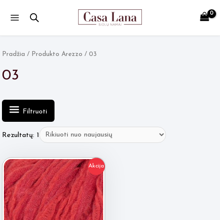
Main
Menu
Pradžia
/ Produkto Arezzo / 03
03
Filtruoti
Rezultatų: 1
Akcija