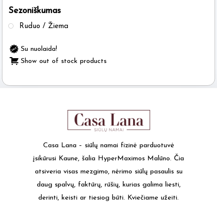
Sezoniškumas
the
product
Ruduo / Žiema
page
Su nuolaida!
Show out of stock products
Casa Lana – siūlų namai fizinė parduotuvė
įsikūrusi Kaune, šalia HyperMaximos Malūno. Čia
atsiveria visas mezgimo, nėrimo siūlų pasaulis su
daug spalvų, faktūrų, rūšių, kurias galima liesti,
derinti, keisti ar tiesiog būti. Kviečiame užeiti.