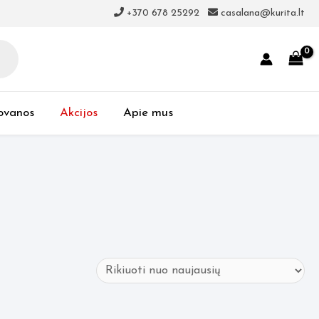
+370 678 25292
casalana@kurita.lt
ovanos
Akcijos
Apie mus