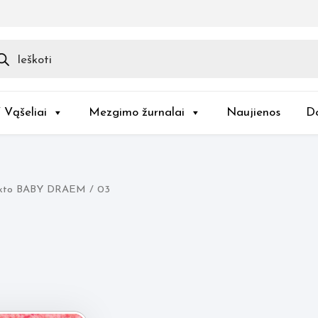
ducts
rch
/ Vąšeliai
Mezgimo žurnalai
Naujienos
D
kto BABY DRAEM / 03