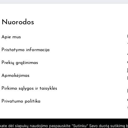
The
options
Nuorodos
may
be
Apie mus
chosen
on
Pristatymo informacija
the
product
Prekių grąžinimas
page
Apmokėjimas
Pirkimo sąlygos ir taisyklės
Privatumo politika
nkate dėl slapukų naudojimo paspauskite "Sutinku" Savo duotą sutikimą b