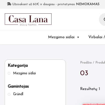
Užsisakant už 60€ ir daugiau - pristatymas
NEMOKAMAS
Pro
sea
Mezgimo siūlai
Virbalai 
Pradžia
/ Produ
Kategorija
03
Mezgimo siūlai
Gamintojas
Rezultatų: 1
Gründl