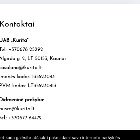
Kontaktai
UAB „Kurita”
Tel.: +370678 25292
Algirdo g. 2, LT-50153, Kaunas
casalana@kurita.lt
Įmonės kodas: 135523043
PVM kodas: LT355230413
Didmeninė prekyba:
ausra@kurita.lt
tel.: +370677 64472
et kada galėsite atšaukti pakeisdami savo interneto naršyklės