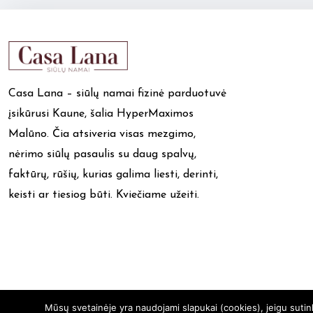
Casa Lana – siūlų namai fizinė parduotuvė
įsikūrusi Kaune, šalia HyperMaximos
Malūno. Čia atsiveria visas mezgimo,
nėrimo siūlų pasaulis su daug spalvų,
faktūrų, rūšių, kurias galima liesti, derinti,
keisti ar tiesiog būti. Kviečiame užeiti.
Mūsų svetainėje yra naudojami slapukai (cookies), jeigu suti