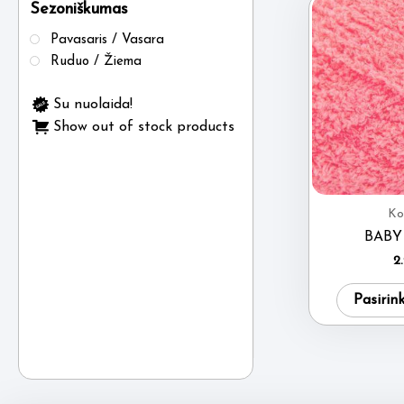
Sezoniškumas
Pavasaris / Vasara
Ruduo / Žiema
Su nuolaida!
Show out of stock products
Ko
BABY
2
Pasirin