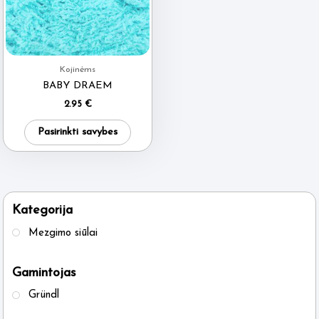
Kojinėms
BABY DRAEM
2.95
€
This
Pasirinkti savybes
product
has
multiple
variants.
Kategorija
The
Mezgimo siūlai
options
may
Gamintojas
be
Gründl
chosen
on