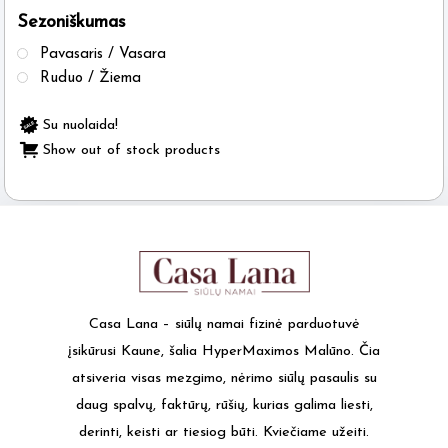
Sezoniškumas
the
product
Pavasaris / Vasara
page
Ruduo / Žiema
Su nuolaida!
Show out of stock products
Casa Lana – siūlų namai fizinė parduotuvė
įsikūrusi Kaune, šalia HyperMaximos Malūno. Čia
atsiveria visas mezgimo, nėrimo siūlų pasaulis su
daug spalvų, faktūrų, rūšių, kurias galima liesti,
derinti, keisti ar tiesiog būti. Kviečiame užeiti.