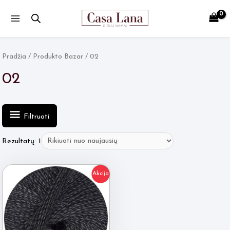
Main
Menu
Pradžia
/ Produkto Bazar / 02
02
Filtruoti
Rezultatų: 1
Akcija