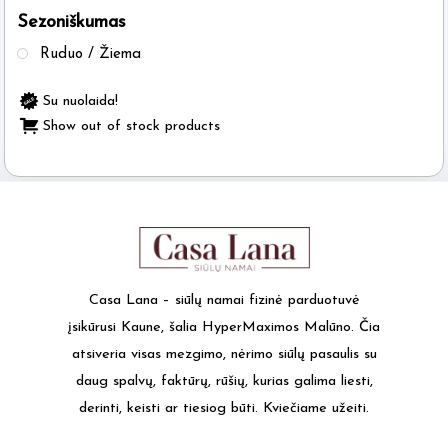
Sezoniškumas
the
product
Ruduo / Žiema
page
Su nuolaida!
Show out of stock products
Casa Lana – siūlų namai fizinė parduotuvė
įsikūrusi Kaune, šalia HyperMaximos Malūno. Čia
atsiveria visas mezgimo, nėrimo siūlų pasaulis su
daug spalvų, faktūrų, rūšių, kurias galima liesti,
derinti, keisti ar tiesiog būti. Kviečiame užeiti.