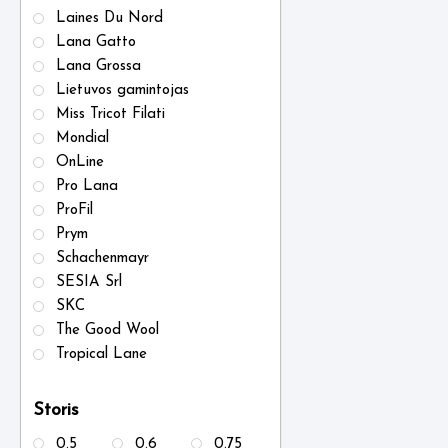
Laines Du Nord
Lana Gatto
Lana Grossa
Lietuvos gamintojas
Miss Tricot Filati
Mondial
OnLine
Pro Lana
ProFil
Prym
Schachenmayr
SESIA Srl
SKC
The Good Wool
Tropical Lane
Storis
0.5
0.6
0.75