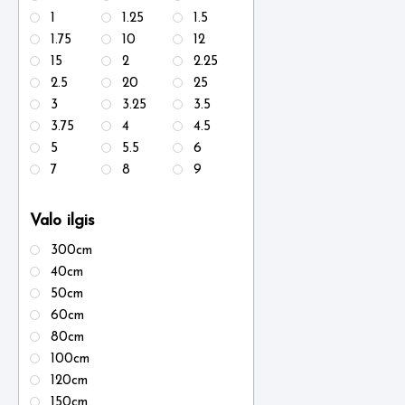
1
1.25
1.5
1.75
10
12
15
2
2.25
2.5
20
25
3
3.25
3.5
3.75
4
4.5
5
5.5
6
7
8
9
Valo ilgis
300cm
40cm
50cm
60cm
80cm
100cm
120cm
150cm