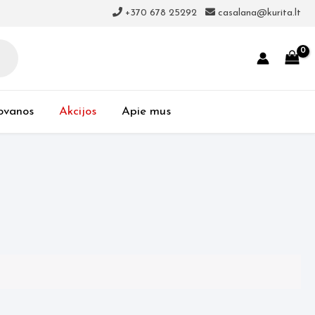
+370 678 25292
casalana@kurita.lt
ovanos
Akcijos
Apie mus