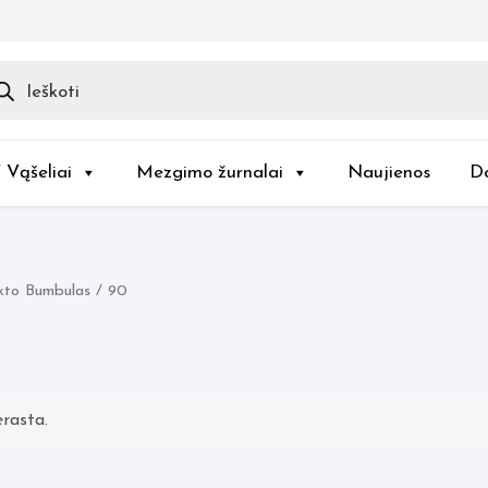
ducts
rch
/ Vąšeliai
Mezgimo žurnalai
Naujienos
D
kto Bumbulas / 90
rasta.