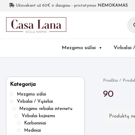
Užsisakant už 60€ ir daugiau - pristatymas
NEMOKAMAS
Pro
sea
Mezgimo siūlai
Virbalai 
Pradžia
/ Produ
Kategorija
90
Mezgimo siūlai
Virbalai / Vąšeliai
Mezgimo virbalai internetu
Produktų ne
Virbalai kojinėms
Karboniniai
Mediniai