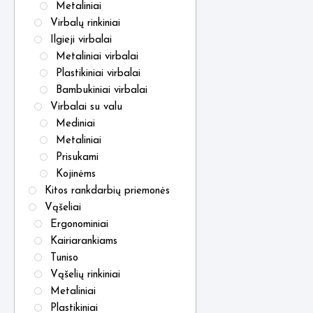
Metaliniai
Virbalų rinkiniai
Ilgieji virbalai
Metaliniai virbalai
Plastikiniai virbalai
Bambukiniai virbalai
Virbalai su valu
Mediniai
Metaliniai
Prisukami
Kojinėms
Kitos rankdarbių priemonės
Vąšeliai
Ergonominiai
Kairiarankiams
Tuniso
Vąšelių rinkiniai
Metaliniai
Plastikiniai