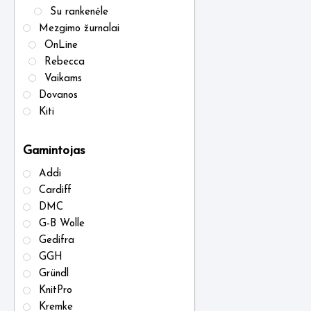
Su rankenėle
Mezgimo žurnalai
OnLine
Rebecca
Vaikams
Dovanos
Kiti
Gamintojas
Addi
Cardiff
DMC
G-B Wolle
Gedifra
GGH
Gründl
KnitPro
Kremke