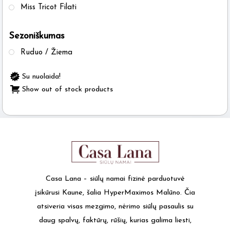
Miss Tricot Filati
the
product
Sezoniškumas
page
Ruduo / Žiema
Su nuolaida!
Show out of stock products
Casa Lana – siūlų namai fizinė parduotuvė
įsikūrusi Kaune, šalia HyperMaximos Malūno. Čia
atsiveria visas mezgimo, nėrimo siūlų pasaulis su
daug spalvų, faktūrų, rūšių, kurias galima liesti,