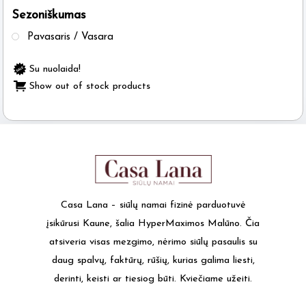
Sezoniškumas
the
product
Pavasaris / Vasara
page
Su nuolaida!
Show out of stock products
Casa Lana – siūlų namai fizinė parduotuvė
įsikūrusi Kaune, šalia HyperMaximos Malūno. Čia
atsiveria visas mezgimo, nėrimo siūlų pasaulis su
daug spalvų, faktūrų, rūšių, kurias galima liesti,
derinti, keisti ar tiesiog būti. Kviečiame užeiti.