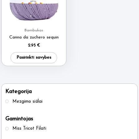
Bambukas
Canna da zuchero sequin
2.95
€
This
Pasirinkti savybes
product
has
multiple
variants.
Kategorija
The
Mezgimo siūlai
options
may
Gamintojas
be
Miss Tricot Filati
chosen
on