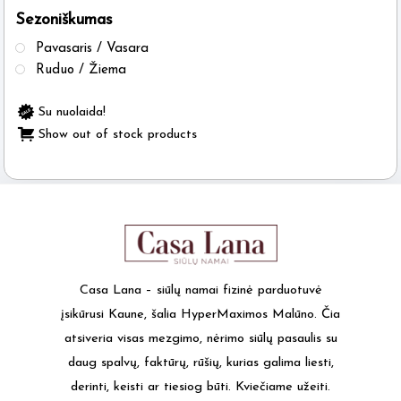
Sezoniškumas
the
product
Pavasaris / Vasara
page
Ruduo / Žiema
Su nuolaida!
Show out of stock products
Casa Lana – siūlų namai fizinė parduotuvė
įsikūrusi Kaune, šalia HyperMaximos Malūno. Čia
atsiveria visas mezgimo, nėrimo siūlų pasaulis su
daug spalvų, faktūrų, rūšių, kurias galima liesti,
derinti, keisti ar tiesiog būti. Kviečiame užeiti.