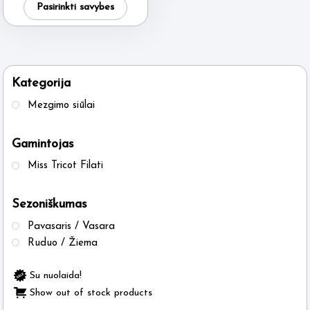
Pasirinkti savybes
product
has
multiple
variants.
Kategorija
The
Mezgimo siūlai
options
may
Gamintojas
be
Miss Tricot Filati
chosen
on
Sezoniškumas
the
product
Pavasaris / Vasara
page
Ruduo / Žiema
Su nuolaida!
Show out of stock products