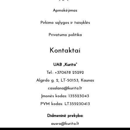
Apmokėjimas
Pirkimo sąlygos ir taisyklės
Privatumo politika
Kontaktai
UAB „Kurita”
Tel.: +370678 25292
Algirdo g. 2, LT-50153, Kaunas
casalana@kurita.lt
Įmonės kodas: 135523043
PVM kodas: LT355230413
Didmeninė prekyba:
ausra@kurita.lt