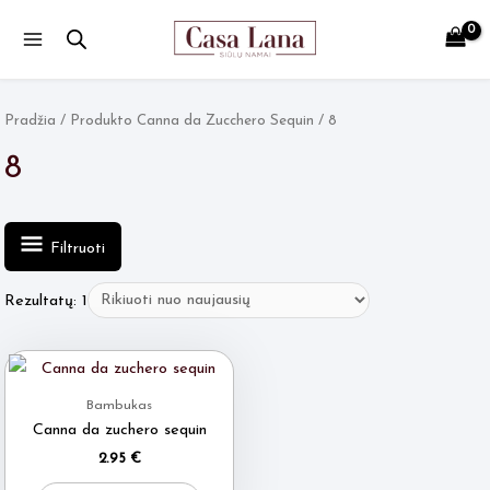
Main
Menu
Pradžia
/ Produkto Canna da Zucchero Sequin / 8
8
Filtruoti
Rezultatų: 1
Bambukas
Canna da zuchero sequin
2.95
€
This