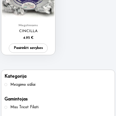
Megztiniams
CINCILLA
4.95
€
This
Pasirinkti savybes
product
has
multiple
variants.
Kategorija
The
Mezgimo siūlai
options
may
Gamintojas
be
Miss Tricot Filati
chosen
on