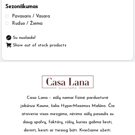
Sezoniškumas
the
product
Pavasaris / Vasara
page
Ruduo / Žiema
Su nuolaida!
Show out of stock products
Casa Lana – siūlų namai fizinė parduotuvė
įsikūrusi Kaune, šalia HyperMaximos Malūno. Čia
atsiveria visas mezgimo, nėrimo siūlų pasaulis su
daug spalvų, faktūrų, rūšių, kurias galima liesti,
derinti, keisti ar tiesiog būti. Kviečiame užeiti.