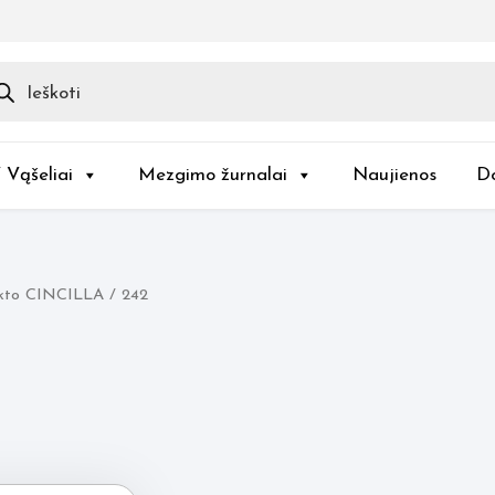
ducts
rch
/ Vąšeliai
Mezgimo žurnalai
Naujienos
D
kto CINCILLA / 242