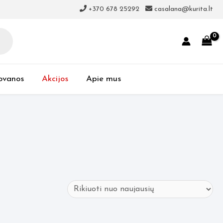
+370 678 25292
casalana@kurita.lt
ovanos
Akcijos
Apie mus