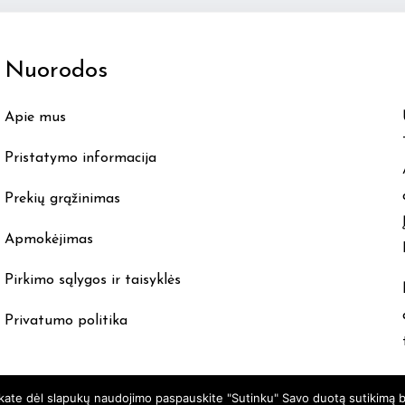
The
options
Nuorodos
may
be
Apie mus
chosen
on
Pristatymo informacija
the
product
Prekių grąžinimas
page
Apmokėjimas
Pirkimo sąlygos ir taisyklės
Privatumo politika
nkate dėl slapukų naudojimo paspauskite "Sutinku" Savo duotą sutikimą b