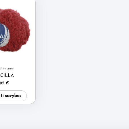
tiniams
CILLA
.95
€
This
kti savybes
product
has
multiple
variants.