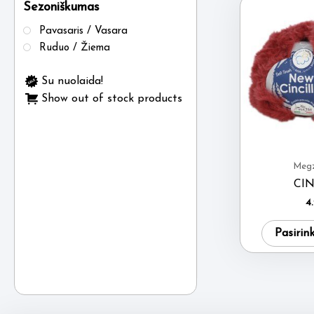
Sezoniškumas
Pavasaris / Vasara
Ruduo / Žiema
Su nuolaida!
Show out of stock products
Megz
CIN
4
Pasirin