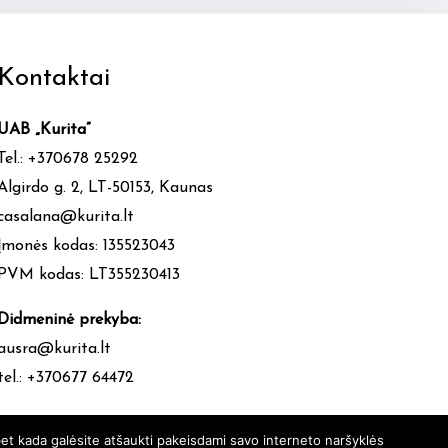
Kontaktai
UAB „Kurita”
Tel.: +370678 25292
Algirdo g. 2, LT-50153, Kaunas
casalana@kurita.lt
Įmonės kodas: 135523043
PVM kodas: LT355230413
Didmeninė prekyba:
ausra@kurita.lt
tel.: +370677 64472
et kada galėsite atšaukti pakeisdami savo interneto naršyklės