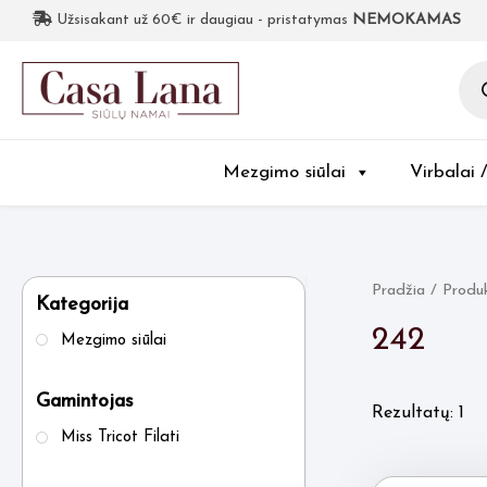
Užsisakant už 60€ ir daugiau - pristatymas
NEMOKAMAS
Pro
sea
Mezgimo siūlai
Virbalai 
Pradžia
/ Produ
Kategorija
242
Mezgimo siūlai
Gamintojas
Rezultatų: 1
Miss Tricot Filati