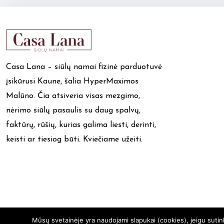
Casa Lana – siūlų namai fizinė parduotuvė
įsikūrusi Kaune, šalia HyperMaximos
Malūno. Čia atsiveria visas mezgimo,
nėrimo siūlų pasaulis su daug spalvų,
faktūrų, rūšių, kurias galima liesti, derinti,
keisti ar tiesiog būti. Kviečiame užeiti.
Mūsų svetainėje yra naudojami slapukai (cookies), jeigu suti