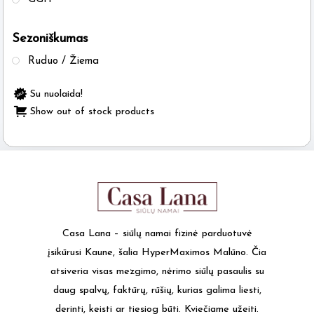
chosen
on
Sezoniškumas
the
product
Ruduo / Žiema
page
Su nuolaida!
Show out of stock products
Casa Lana – siūlų namai fizinė parduotuvė
įsikūrusi Kaune, šalia HyperMaximos Malūno. Čia
atsiveria visas mezgimo, nėrimo siūlų pasaulis su
daug spalvų, faktūrų, rūšių, kurias galima liesti,
derinti, keisti ar tiesiog būti. Kviečiame užeiti.