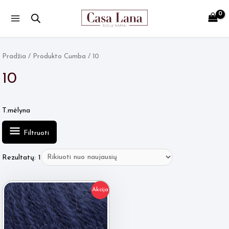
Main
Menu
Pradžia
/ Produkto Cumba / 10
10
T.mėlyna
Filtruoti
Rezultatų: 1
Akcija