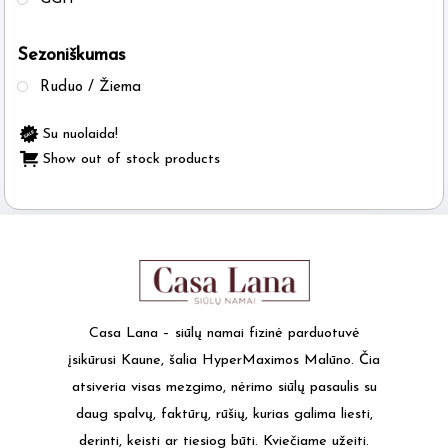
chosen
on
Sezoniškumas
the
product
Ruduo / Žiema
page
Su nuolaida!
Show out of stock products
Casa Lana – siūlų namai fizinė parduotuvė
įsikūrusi Kaune, šalia HyperMaximos Malūno. Čia
atsiveria visas mezgimo, nėrimo siūlų pasaulis su
daug spalvų, faktūrų, rūšių, kurias galima liesti,
derinti, keisti ar tiesiog būti. Kviečiame užeiti.