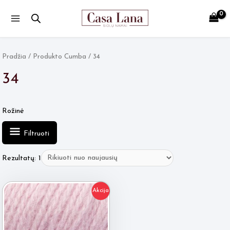
Main
Menu
Pradžia
/ Produkto Cumba / 34
34
Rožinė
Filtruoti
Rezultatų: 1
Akcija