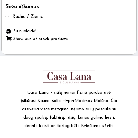
Sezoniškumas
the
product
Ruduo / Žiema
page
Su nuolaida!
Show out of stock products
Casa Lana – siūlų namai fizinė parduotuvė
įsikūrusi Kaune, šalia HyperMaximos Malūno. Čia
atsiveria visas mezgimo, nėrimo siūlų pasaulis su
daug spalvų, faktūrų, rūšių, kurias galima liesti,
derinti, keisti ar tiesiog būti. Kviečiame užeiti.