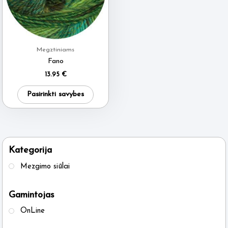
Megztiniams
Fano
13.95
€
This
Pasirinkti savybes
product
has
multiple
variants.
Kategorija
The
Mezgimo siūlai
options
may
Gamintojas
be
OnLine
chosen
on