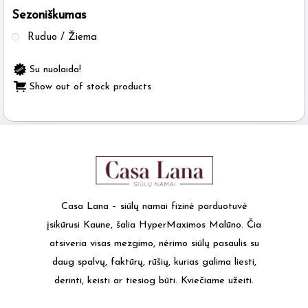
Sezoniškumas
the
product
Ruduo / Žiema
page
Su nuolaida!
Show out of stock products
Casa Lana – siūlų namai fizinė parduotuvė
įsikūrusi Kaune, šalia HyperMaximos Malūno. Čia
atsiveria visas mezgimo, nėrimo siūlų pasaulis su
daug spalvų, faktūrų, rūšių, kurias galima liesti,
derinti, keisti ar tiesiog būti. Kviečiame užeiti.