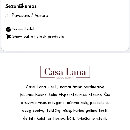
Sezoniškumas
the
product
Pavasaris / Vasara
page
Su nuolaida!
Show out of stock products
Casa Lana – siūlų namai fizinė parduotuvė
įsikūrusi Kaune, šalia HyperMaximos Malūno. Čia
atsiveria visas mezgimo, nėrimo siūlų pasaulis su
daug spalvų, faktūrų, rūšių, kurias galima liesti,
derinti, keisti ar tiesiog būti. Kviečiame užeiti.