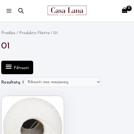
Main
Menu
Pradžia
/ Produkto Filetta / 01
01
Filtruoti
Rezultatų: 1