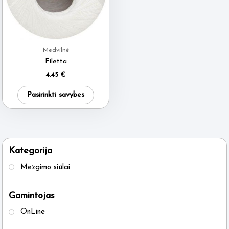
Medvilnė
Filetta
4.45
€
This
Pasirinkti savybes
product
has
multiple
variants.
Kategorija
The
Mezgimo siūlai
options
may
Gamintojas
be
OnLine
chosen
on