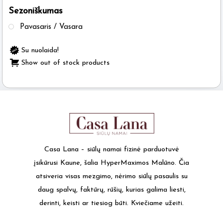
Sezoniškumas
the
product
Pavasaris / Vasara
page
Su nuolaida!
Show out of stock products
Casa Lana – siūlų namai fizinė parduotuvė
įsikūrusi Kaune, šalia HyperMaximos Malūno. Čia
atsiveria visas mezgimo, nėrimo siūlų pasaulis su
daug spalvų, faktūrų, rūšių, kurias galima liesti,
derinti, keisti ar tiesiog būti. Kviečiame užeiti.