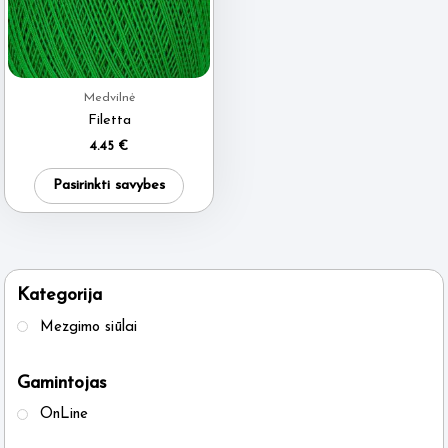
Medvilnė
Filetta
4.45
€
This
Pasirinkti savybes
product
has
multiple
variants.
Kategorija
The
Mezgimo siūlai
options
may
Gamintojas
be
OnLine
chosen
on