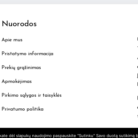
The
options
Nuorodos
may
be
Apie mus
chosen
on
Pristatymo informacija
the
product
Prekių grąžinimas
page
Apmokėjimas
Pirkimo sąlygos ir taisyklės
Privatumo politika
nkate dėl slapukų naudojimo paspauskite "Sutinku" Savo duotą sutikimą b