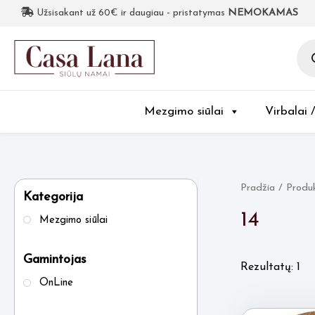
Užsisakant už 60€ ir daugiau - pristatymas
NEMOKAMAS
Pro
sea
Mezgimo siūlai
Virbalai 
Pradžia
/ Produk
Kategorija
14
Mezgimo siūlai
Gamintojas
Rezultatų: 1
OnLine