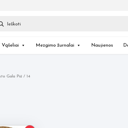
ducts
rch
/ Vąšeliai
Mezgimo žurnalai
Naujienos
D
to Gala Piū / 14