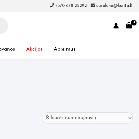
+370 678 25292
casalana@kurita.lt
ovanos
Akcijos
Apie mus