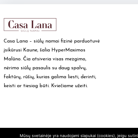
Casa Lana – siūlų namai fizinė parduotuvė
įsikūrusi Kaune, šalia HyperMaximos
Malūno. Čia atsiveria visas mezgimo,
nėrimo siūlų pasaulis su daug spalvų,
faktūrų, rūšių, kurias galima liesti, derinti,
keisti ar tiesiog būti. Kviečiame užeiti.
Mūsų svetainėje yra naudojami slapukai (cookies), jeigu suti