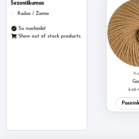
Sezoniškumas
Ruduo / Žiema
Su nuolaida!
Show out of stock products
Ko
Ga
3.45
Pasirin