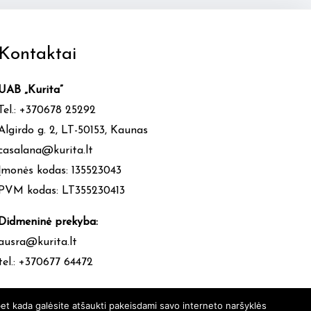
Kontaktai
UAB „Kurita”
Tel.: +370678 25292
Algirdo g. 2, LT-50153, Kaunas
casalana@kurita.lt
Įmonės kodas: 135523043
PVM kodas: LT355230413
Didmeninė prekyba:
ausra@kurita.lt
tel.: +370677 64472
et kada galėsite atšaukti pakeisdami savo interneto naršyklės