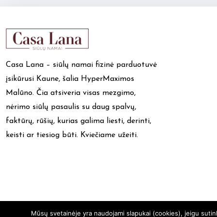
Casa Lana – siūlų namai fizinė parduotuvė
įsikūrusi Kaune, šalia HyperMaximos
Malūno. Čia atsiveria visas mezgimo,
nėrimo siūlų pasaulis su daug spalvų,
faktūrų, rūšių, kurias galima liesti, derinti,
keisti ar tiesiog būti. Kviečiame užeiti.
Mūsų svetainėje yra naudojami slapukai (cookies), jeigu suti