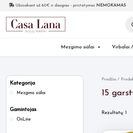
Užsisakant už 60€ ir daugiau - pristatymas
NEMOKAMAS
Pro
sea
Mezgimo siūlai
Virbalai 
Pradžia
/ Produk
Kategorija
15 garst
Mezgimo siūlai
Gamintojas
Rezultatų: 1
OnLine