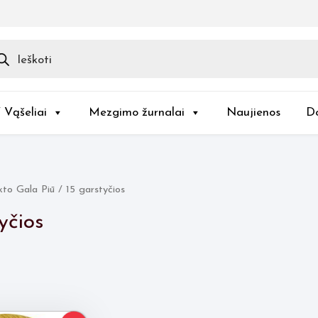
ducts
rch
/ Vąšeliai
Mezgimo žurnalai
Naujienos
D
to Gala Piū / 15 garstyčios
yčios