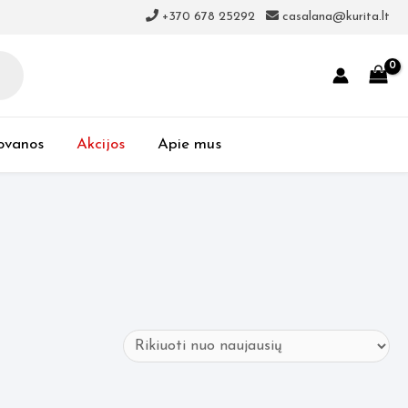
+370 678 25292
casalana@kurita.lt
ovanos
Akcijos
Apie mus