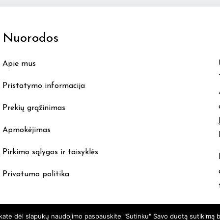
The
options
Nuorodos
may
be
Apie mus
chosen
on
Pristatymo informacija
the
product
Prekių grąžinimas
page
Apmokėjimas
Pirkimo sąlygos ir taisyklės
Privatumo politika
nkate dėl slapukų naudojimo paspauskite "Sutinku" Savo duotą sutikimą b