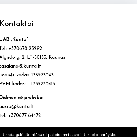
Kontaktai
UAB „Kurita”
Tel.: +370678 25292
Algirdo g. 2, LT-50153, Kaunas
casalana@kurita.lt
Įmonės kodas: 135523043
PVM kodas: LT355230413
Didmeninė prekyba:
ausra@kurita.lt
tel.: +370677 64472
et kada galėsite atšaukti pakeisdami savo interneto naršyklės