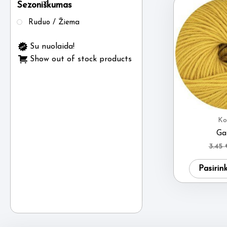
Sezoniškumas
Ruduo / Žiema
Su nuolaida!
Show out of stock products
Ko
Ga
3.45
Pasirin